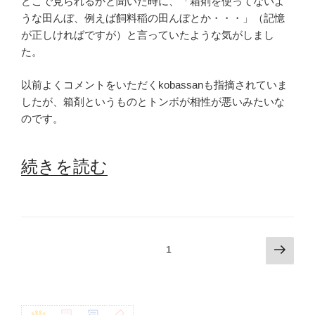
どこで見られるかと聞いた時に、「箱剤を使ってないよ
うな田んぼ、例えば飼料稲の田んぼとか・・・」（記憶
が正しければですが）と言っていたような気がしまし
た。
以前よくコメントをいただくkobassanも指摘されていま
したが、箱剤というものとトンボが相性が悪いみたいな
のです。
“ト
続きを読む
ン
ボ
沸
投
次
固定ページ
1
の
稿
く！”
ペ
ナ
ー
の
ビ