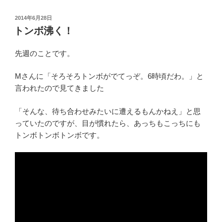
投
2014年6月28日
稿
トンボ沸く！
日:
先週のことです。
Mさんに「そろそろトンボがでてっぞ。6時頃だわ。」と
言われたので見てきました
「そんな、待ち合わせみたいに遭えるもんかねえ」と思
っていたのですが、目が慣れたら、あっちもこっちにも
トンボトンボトンボです。