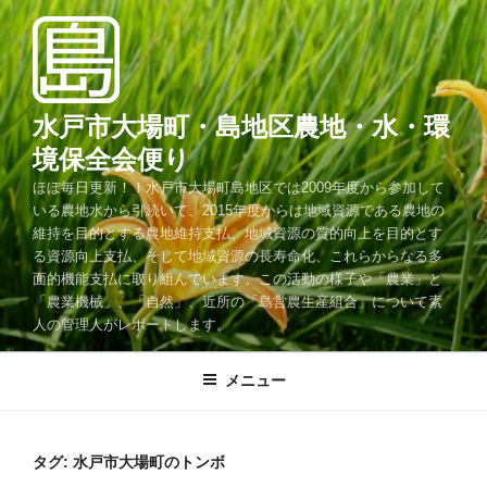
コ
ン
テ
ン
ツ
水戸市大場町・島地区農地・水・環
へ
境保全会便り
ス
ほぼ毎日更新！！水戸市大場町島地区では2009年度から参加して
キ
いる農地水から引続いて、2015年度からは地域資源である農地の
ッ
維持を目的とする農地維持支払、地域資源の質的向上を目的とす
プ
る資源向上支払、そして地域資源の長寿命化、これらからなる多
面的機能支払に取り組んでいます。この活動の様子や「農業」と
「農業機械」、「自然」、近所の「島営農生産組合」について素
人の管理人がレポートします。
メニュー
タグ:
水戸市大場町のトンボ