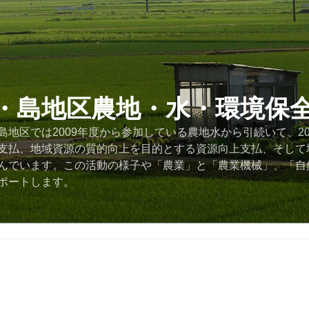
・島地区農地・水・環境保
地区では2009年度から参加している農地水から引続いて、2
支払、地域資源の質的向上を目的とする資源向上支払、そして
んでいます。この活動の様子や「農業」と「農業機械」、「自
ポートします。