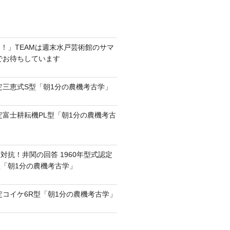
！」TEAMは週末水戸芸術館のサマ
6でお待ちしています
認定三恵式S型「朝1分の農機考古学」
認定富士耕耘機PL型「朝1分の農機考古
対抗！井関の回答 1960年型式認定
0型「朝1分の農機考古学」
認定コイケ6R型「朝1分の農機考古学」