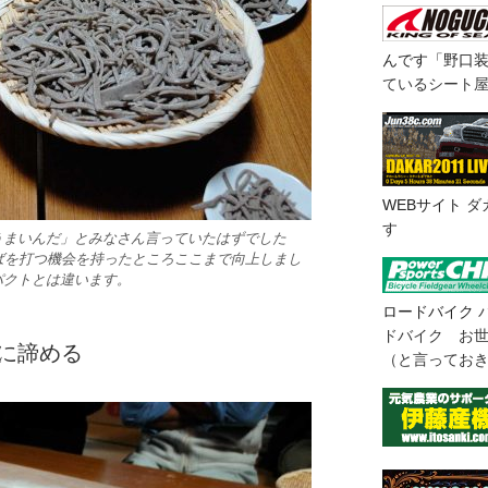
んです「野口
ているシート
WEBサイト
ダ
す
うまいんだ」とみなさん言っていたはずでした
ばを打つ機会を持ったところここまで向上しまし
パクトとは違います。
ロードバイク
ドバイク お
々に諦める
（と言ってお