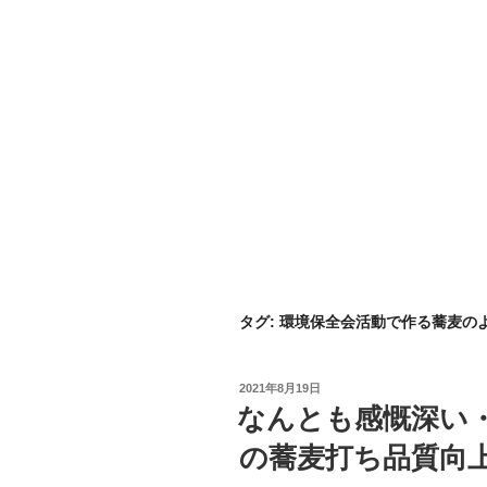
タグ:
環境保全会活動で作る蕎麦の
投
2021年8月19日
稿
なんとも感慨深い・
日:
の蕎麦打ち品質向