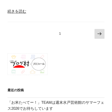
“昨
続きを読む
日
は
年
投
次
固定ページ
1
度
の
稿
最
ペ
ナ
後
ー
ビ
と
ジ
な
ゲ
る
ー
環
シ
境
ョ
保
ン
全
最近の投稿
会
の
「お米たべてー！」TEAMは週末水戸芸術館のサマーフェ
活
ス2026でお待ちしています