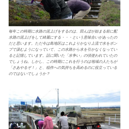
毎年この時期に水路の泥上げをするのは、田んぼが始まる前に配
水路の泥上げをして綺麗にする・・・という意味合いがあったの
だと思います。ただ今は島地区はこれよりかなり上流で水をポン
プで汲むようになっていて、この水路から水を引かなくなってい
ると記憶しています。話に聞いた「水争い」の頃使われていたの
でしょうね。しかし、この時期にこれを行うのは地域の人たちが
「さあやるぞ！」と、稲作への気持ちを高めるのに役立っている
のではないでしょうか？