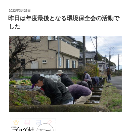
投
2022年3月28日
稿
昨日は年度最後となる環境保全会の活動で
日:
した