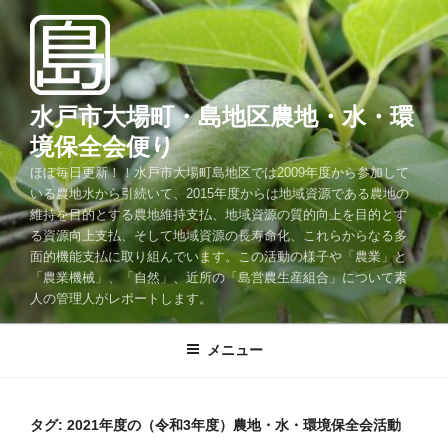
コ
ン
テ
ン
ツ
水戸市大場町・島地区農地・水・環
へ
境保全会便り
ス
ほぼ毎日更新！！水戸市大場町島地区では2009年度から参加して
キ
いる農地水から引続いて、2015年度からは地域資源である農地の
ッ
維持を目的とする農地維持支払、地域資源の質的向上を目的とす
プ
る資源向上支払、そして地域資源の長寿命化、これらからなる多
面的機能支払に取り組んでいます。この活動の様子や「農業」と
「農業機械」、「自然」、近所の「島営農生産組合」について素
人の管理人がレポートします。
メニュー
タグ:
2021年度の（令和3年度）農地・水・環境保全会活動