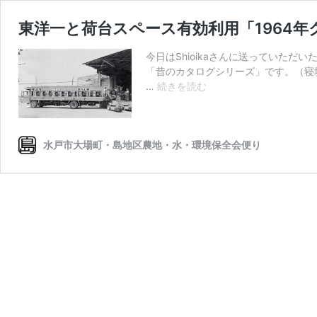
東洋一と荷台スペース有効利用「1964
今日はShioikaさんに送っていただ
「昔のカタログシリーズ」です。（寝
東
…
続きを読む
洋
一
と
荷
水戸市大場町・島地区農地・水・環境保全会便り
台
ス
ペ
ー
ス
有
効
利
用
「1964
年