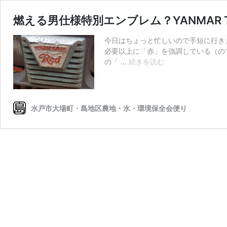
燃える男仕様特別エンブレム？YANMAR T
今日はちょっと忙しいので手短に行き
必要以上に「赤」を強調している（の
燃
の「 …
続きを読む
え
る
男
仕
水戸市大場町・島地区農地・水・環境保全会便り
様
特
別
エ
ン
ブ
レ
ム？
YANMAR
T-
RED