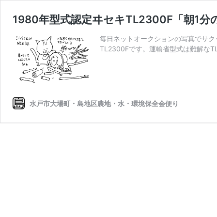
1980年型式認定ヰセキTL2300F「朝1
毎日ネットオークションの写真でサク
TL2300Fです。運輸省型式は難解なTL
水戸市大場町・島地区農地・水・環境保全会便り