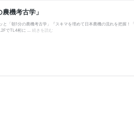
分の農機考古学」
ッと「朝1分の農機考古学」『スキマを埋めて日本農機の流れを把握！「
1980
2FでTL4桁に …
続きを読む
年
型
式
認
定
ヰ
セ
キ
TL2300F「朝
1
分
の
農
機
考
古