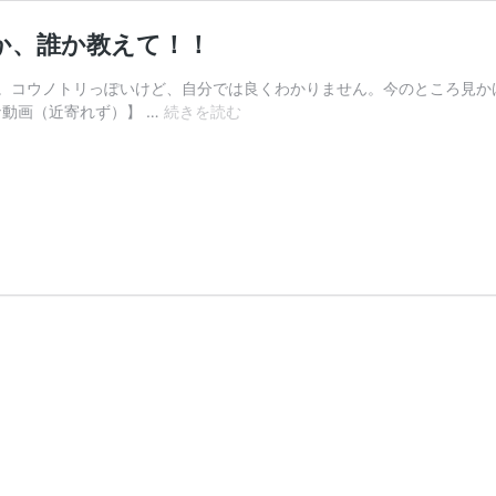
者か、誰か教えて！！
。コウノトリっぽいけど、自分では良くわかりません。今のところ見か
【水
明な動画（近寄れず）】 …
続きを読む
戸
市
に
コ
ウ
ノ
ト
リ!!?】
こ
い
つ
が
何
者
か、
誰