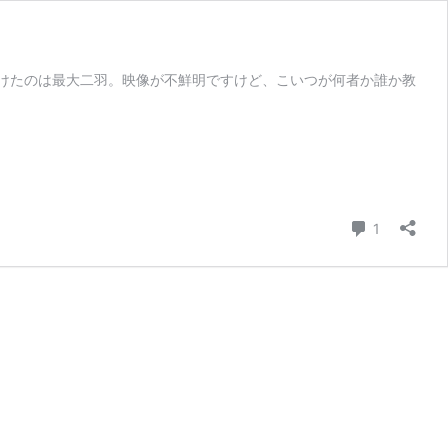
けたのは最大二羽。映像が不鮮明ですけど、こいつが何者か誰か教
コメント
1