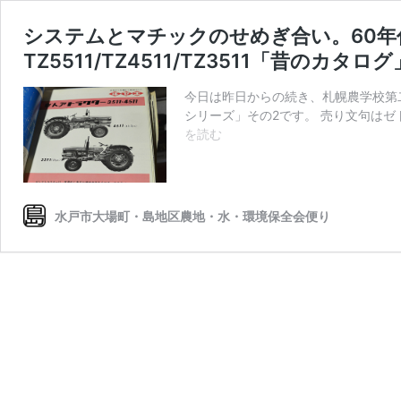
システムとマチックのせめぎ合い。60年代
TZ5511/TZ4511/TZ3511「昔のカタログ
今日は昨日からの続き、札幌農学校第二農
シリーズ」その2です。 売り文句は
シ
を読む
ス
テ
ム
と
水戸市大場町・島地区農地・水・環境保全会便り
マ
チ
ッ
ク
の
せ
め
ぎ
合
い。