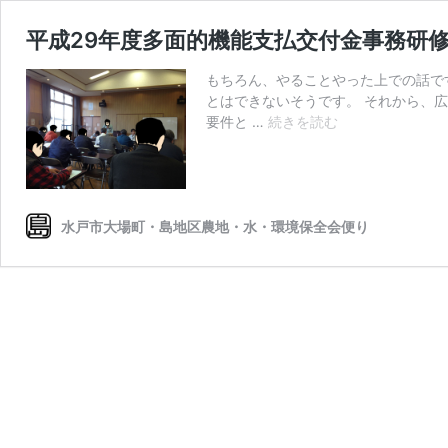
平成29年度多面的機能支払交付金事務研
もちろん、やることやった上での話で
とはできないそうです。 それから、
平
要件と …
続きを読む
成
29
年
度
多
水戸市大場町・島地区農地・水・環境保全会便り
面
的
機
能
支
払
交
付
金
事