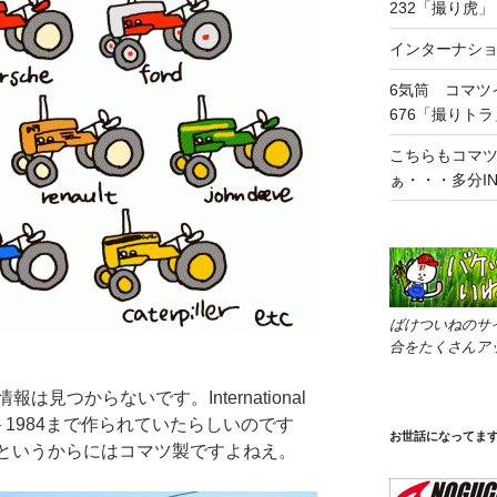
232「撮り虎」
インターナショ
6気筒 コマツ
676「撮りトラ
こちらもコマ
ぁ・・・多分INT
ばけついねのサ
合をたくさんア
見つからないです。International
982 – 1984まで作られていたらしいのです
お世話になってま
Uというからにはコマツ製ですよねえ。