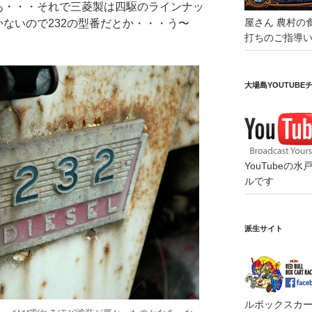
18馬力かなあ・・・それで三菱製は四駆のラインナッ
屋さん
農村の
ないので232の型番だとか・・・う〜
打ちのご指導
大場島YOUTUBE
YouTube
ルです
派生サイト
ルボックスカート