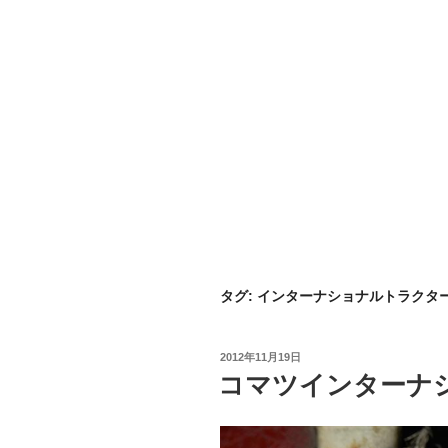
タグ:
インターナショナルトラクタ
投
2012年11月19日
稿
コマツインターナシ
日: