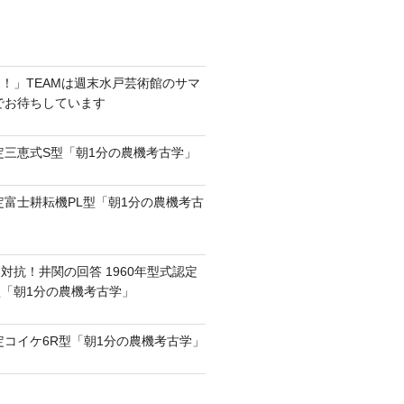
！」TEAMは週末水戸芸術館のサマ
6でお待ちしています
認定三恵式S型「朝1分の農機考古学」
認定富士耕耘機PL型「朝1分の農機考古
対抗！井関の回答 1960年型式認定
0型「朝1分の農機考古学」
認定コイケ6R型「朝1分の農機考古学」