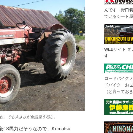
んです「野口
ているシート
WEBサイト
ダ
す
ロードバイク
ドバイク お
（と言ってお
すね。でも大きさが全然違う感じ。
 234が三菱18馬力だそうなので、Komatsu