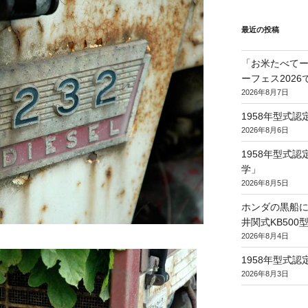
最近の投稿
「お米たべてー
ーフェス202
2026年8月7日
1958年型式
2026年8月6日
1958年型式
学」
2026年8月5日
ホンダの黒船に
井関式KB50
2026年8月4日
1958年型式
2026年8月3日