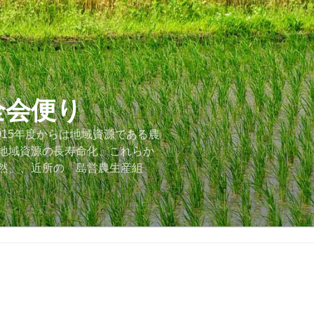
全会便り
015年度からは地域資源である農
地域資源の長寿命化、これらか
然」、近所の「島営農生産組