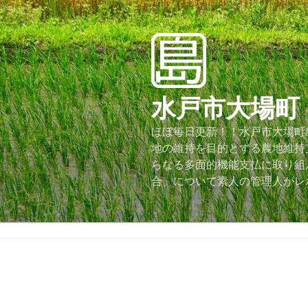
コ
ン
テ
ン
ツ
へ
水戸市大場町
ス
キ
ほぼ毎日更新！！水戸市大場町島
ッ
地の維持を目的とする農地維持
プ
らなる多面的機能支払に取り組
合」について素人の管理人がレ