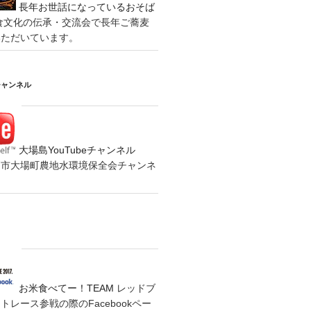
長年お世話になっているおそば
食文化の伝承・交流会で長年ご蕎麦
いただいています。
チャンネル
大場島YouTubeチャンネル
の水戸市大場町農地水環境保全会チャンネ
お米食べてー！TEAM
レッドブ
レース参戦の際のFacebookペー