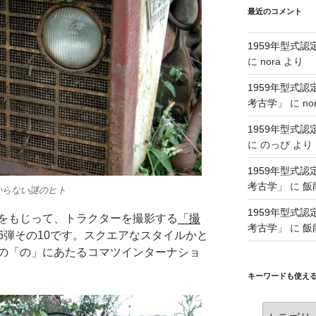
最近のコメント
1959年型式
に
nora
より
1959年型式
考古学」
に
no
1959年型式
に
のっぴ
より
1959年型式
考古学」
に
飯
からない謎のヒト
1959年型式
をもじって、トラクターを撮影する
「撮
考古学」
に
飯
6弾その10です。スクエアなスタイルかと
の「の」にあたるコマツインターナショ
キーワードも使え