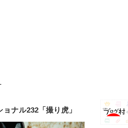
ー
ョナル232「撮り虎」