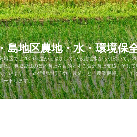
・島地区農地・水・環境保
地区では2009年度から参加している農地水から引続いて、2
支払、地域資源の質的向上を目的とする資源向上支払、そして
んでいます。この活動の様子や「農業」と「農業機械」、「自
ポートします。