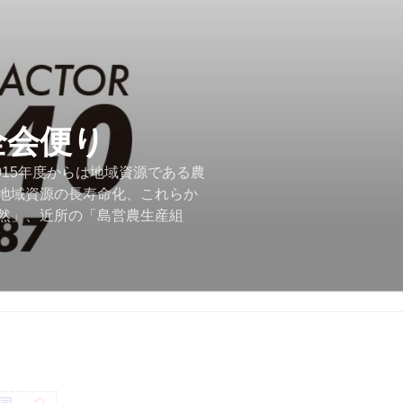
全会便り
015年度からは地域資源である農
地域資源の長寿命化、これらか
然」、近所の「島営農生産組