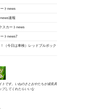
ートnews
news速報
クスカートnews
トnews7
す！（今日は車検）レッドブルボック
ス
イトです。いねのさとおやたちが成長具
ップしてくれたらいいな
す