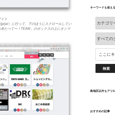
キーワードも使え
サイト
race.com/jp/ja/）に行って、下のほうにスクロールしてい
米たべてー！TEAM」のボックスの上にオンマ
島地区以外もアリG
おすすめの記事