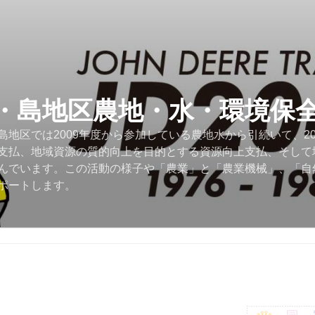
・島地区農地・水・環境保
地区では2009年度から参加している農地水から引続いて、2
支払、地域資源の質的向上を目的とする資源向上支払、そして
んでいます。この活動の様子や「農業」と「農業機械」、「自
ポートします。