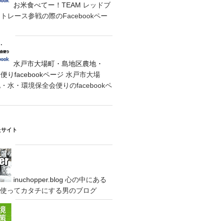
お米食べてー！TEAM
レッドブ
レース参戦の際のFacebookペー
水戸市大場町・島地区農地・
りfacebookページ
水戸市大場
水・環境保全会便りのfacebookペ
たサイト
inuchopper.blog
心の中にある
eyを使ってカタチにする男のブログ