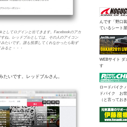
んです「野口
ているシート
okとしてログインと出てきます。Facebookのアカ
ですね。レッドブルとしては、その人のアイコン
りみたいです。誰も投票してくれなかったら恥ず
てみると・・・
WEBサイト
ダ
す
みたいです。レッドブルさん。
ロードバイク
ドバイク お
（と言ってお