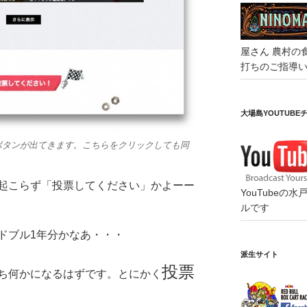
屋さん
農村の
打ちのご指導
大場島YOUTUBE
ボタンが出てきます。こちらをクリックしても同
起こらず「投票してください」かよーー
YouTube
ルです
ドブル1年分かなあ・・・
派生サイト
投票
ち何かになるはずです。とにかく