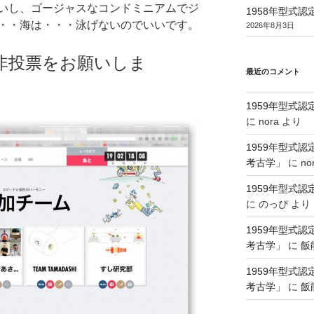
いし、ゴージャスなコンドミニアムでジ
1958年型式
・・海は・・・泳げないのでいいです。
2026年8月3日
非投票をお願いしま
最近のコメント
1959年型式
に
nora
より
1959年型式
考古学」
に
no
1959年型式
に
のっぴ
より
1959年型式
考古学」
に
飯
1959年型式
考古学」
に
飯