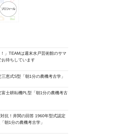
！」TEAMは週末水戸芸術館のサマ
6でお待ちしています
認定三恵式S型「朝1分の農機考古学」
認定富士耕耘機PL型「朝1分の農機考古
対抗！井関の回答 1960年型式認定
0型「朝1分の農機考古学」