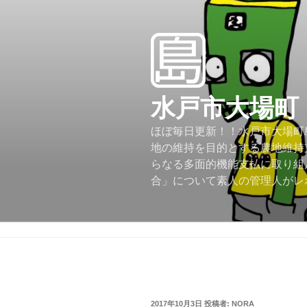
コ
ン
テ
ン
ツ
へ
水戸市大場町
ス
キ
ほぼ毎日更新！！水戸市大場町島
ッ
地の維持を目的とする農地維持
プ
らなる多面的機能支払に取り組
合」について素人の管理人がレ
投
2017年10月3日
投稿者:
NORA