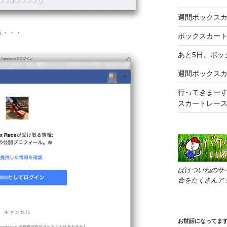
週間ボックスカ
る・・・
ボックスカート
あと5日。ボッ
週間ボックスカー
行ってきまー
スカートレー
ばけついねのサ
合をたくさんア
お世話になってま