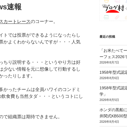
ws速報
スカートレース
のコーナー。
イトでは投票ができるようになったらし
最近の投稿
票かよくわからないんですが・・・人気
「お米たべてー
ーフェス202
っちり説明する・・・というやり方は好
2026年8月7日
は少ない情報を元に想像して行動するし
1958年型式
かったりします。
2026年8月6日
1958年型式
多かったチームは全員ハワイのコンドミ
学」
の飲食費も当然タダ・・・というコトにし
2026年8月5日
ホンダの黒船に
井関式KB50
ので組織票は期待できません。
2026年8月4日