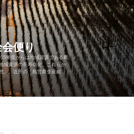
全会便り
015年度からは地域資源である農
地域資源の長寿命化、これらか
然」、近所の「島営農生産組