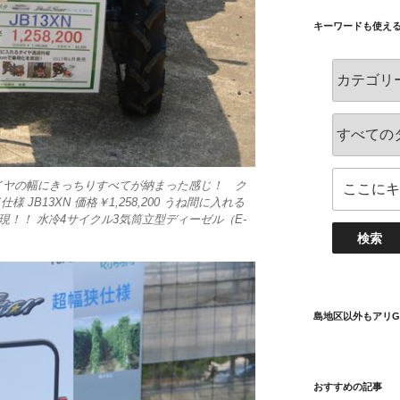
キーワードも使え
イヤの幅にきっちりすべてが納まった感じ！ ク
ド仕様 JB13XN 価格￥1,258,200 うね間に入れる
実現！！ 水冷4サイクル3気筒立型ディーゼル（E-
島地区以外もアリG
おすすめの記事