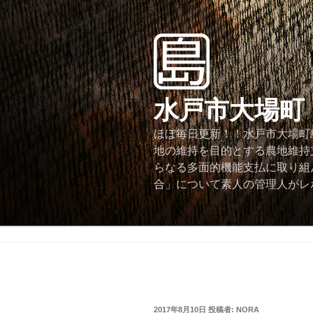
コ
ン
テ
ン
ツ
へ
水戸市大場町
ス
キ
ほぼ毎日更新！！水戸市大場町島
ッ
地の維持を目的とする農地維持
プ
らなる多面的機能支払に取り組
合」について素人の管理人がレ
投
2017年8月10日
投稿者:
NORA