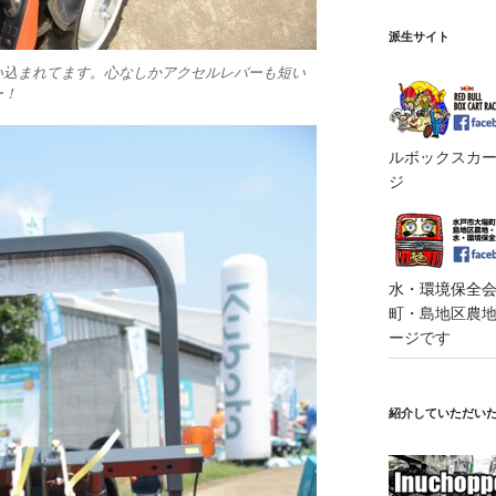
派生サイト
い込まれてます。心なしかアクセルレバーも短い
ー！
ルボックスカート
ジ
水・環境保全会便
町・島地区農地・
ージです
紹介していただい