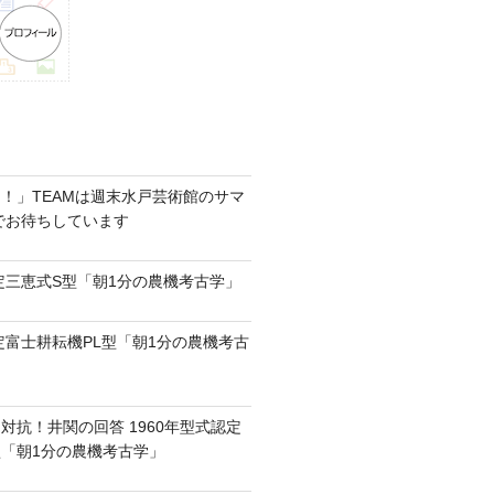
！」TEAMは週末水戸芸術館のサマ
6でお待ちしています
認定三恵式S型「朝1分の農機考古学」
認定富士耕耘機PL型「朝1分の農機考古
対抗！井関の回答 1960年型式認定
0型「朝1分の農機考古学」