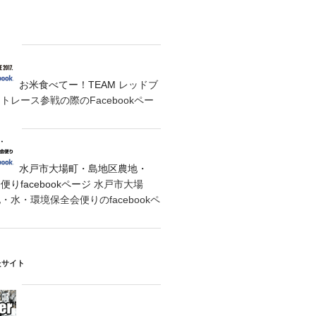
お米食べてー！TEAM
レッドブ
レース参戦の際のFacebookペー
水戸市大場町・島地区農地・
りfacebookページ
水戸市大場
水・環境保全会便りのfacebookペ
たサイト