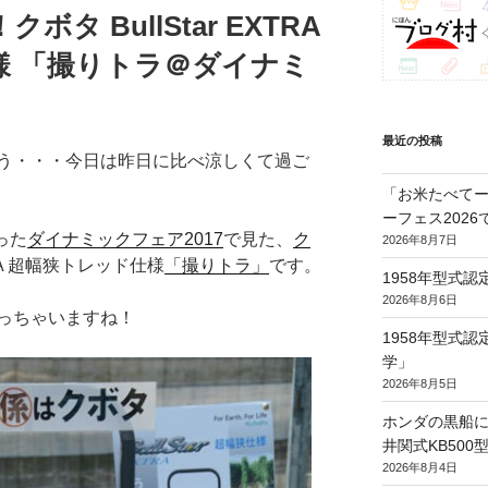
タ BullStar EXTRA
様 「撮りトラ＠ダイナミ
最近の投稿
う・・・今日は昨日に比べ涼しくて過ご
「お米たべてー
ーフェス202
った
ダイナミックフェア2017
で見た、
ク
2026年8月7日
XTRA 超幅狭トレッド仕様
「撮りトラ」
です。
1958年型式
2026年8月6日
っちゃいますね！
1958年型式
学」
2026年8月5日
ホンダの黒船に
井関式KB50
2026年8月4日