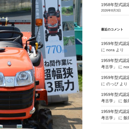
1958年型式
2026年8月3日
最近のコメント
1959年型式
に
nora
より
1959年型式
考古学」
に
no
1959年型式
に
のっぴ
より
1959年型式
考古学」
に
飯
1959年型式
考古学」
に
飯