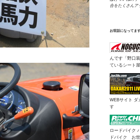
合をたくさんア
お世話になってま
んです「野口
ているシート
WEBサイト
ダ
す
ロードバイク
ドバイク お