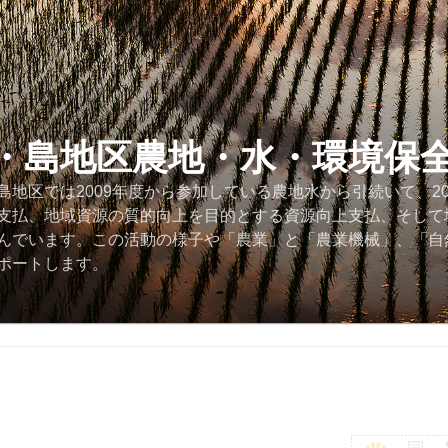
・島地区農地・水・環境保
地区では2009年度から参加している農地水から引続いて、2
支払、地域資源の質的向上を目的とする資源向上支払、そして
んでいます。この活動の様子や「農業」と「農業機械」、「自
ポートします。