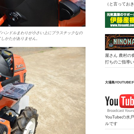
（と言ってお
ずハンドルまわりが小さい上にプラスチックなの
てしかたがありません。
屋さん
農村の
打ちのご指導
大場島YOUTUBE
YouTube
ルです