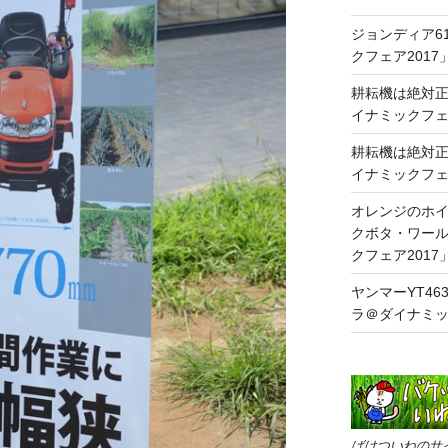
ジョンディア6
クフェア2017
耕耘機は絶対正
イナミックフェア
耕耘機は絶対正
イナミックフェア
オレンジのホ
クボタ・ワール
クフェア2017
ヤンマーYT4
ラ＠ダイナミッ
ばけついねのサ