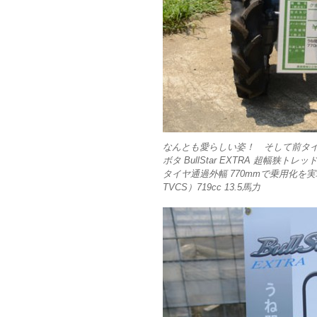
なんとも愛らしい姿！ そして前タ
ボタ BullStar EXTRA 超幅狭トレッ
タイヤ通過外幅 770mmで乗用化を
TVCS）719cc 13.5馬力