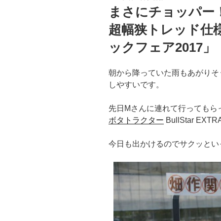
稿
まさにチョッパー！クボ
日:
超幅狭トレッド仕
ックフェア2017」
朝から降っていた雨もあがりそ
しやすいです。
先日Mさんに連れて行ってもら
ボタトラクター
BullStar E
今日も出かけるのでサクッとい