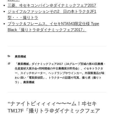
三菱、ヰセキコンバイン＠ダイナミックフェア2017
ジョイフルファッションその2 日の本トラクタJF1
型・・・撮りトラ
ブラック＆フレームス。イセキNTA543限定仕様 Type
Black「撮りトラ＠ダイナミックフェア2017」
カ
農業機械
テ
タ
「農業機械」ダイナミックフェア2017（JAグループ茨城の第43回農機・
ゴ
グ
生産資材大展示会+同時開催の中古農機展示即売会）
、
イセキトラクタ
リ
ー
、
スイッチやメーター、ヘッドランプやウインカー。外国製遺品が味
ー
わい深い「電装探偵団」
、
トラクターの話題や写真
、
撮り虎（撮りト
ラ）
、
農業機械
“ナァイトビィィィィ〜〜〜ム！ヰセキ
TM17F「撮りトラ＠ダイナミックフェア