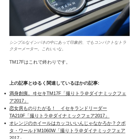
シンプルなインパネの中にあって印象的、でもコンパクトなトラ
クターメーター。これいいな。
TM17Fはこれで終わりです。
上の記事とゆるく関連しているほかの記事:
満身創痍。ヰセキTM17F「撮りトラ＠ダイナミックフェ
ア2017」
恋女房ものりたがる！ イセキランドリーダー
TA210F「撮りトラ＠ダイナミックフェア2017」
オレンジのホイールはカッコいいんじゃなかろか？クボ
タ・ワールドM1060W「撮りトラ＠ダイナミックフェア
2017」