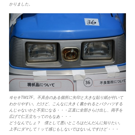
かりました。
ヰセキTM17F。不具合のある個所に矢印と大きな貼り紙が付いて
わかりやすい。だけど、こんなに大きく書かれるとバクハツする
んじゃないかと不安になる・・・正直に全部さらけ出し、両手を
広げて仁王立ちってのもなあ・・・
どうなんでしょ？ 僕として悪いところはだんだんに知りたい。
上手にダマして！ッて感じもしないではないんですけど・・・