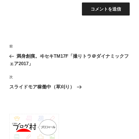
投
前
前
稿
の
満身創痍。ヰセキTM17F「撮りトラ＠ダイナミックフ
ナ
投
ェア2017」
ビ
稿
ゲ
次
次
の
ー
スライドモア稼働中（草刈り）
投
シ
稿
ョ
ン