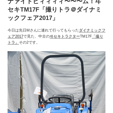
ナァイトビィィィィ〜〜〜ム！ヰ
日:
セキTM17F「撮りトラ＠ダイナミ
ックフェア2017」
今日は先日Mさんに連れて行ってもらった
ダイナミックフ
ェア2017
で見た、中古の
ヰセキトラクター
TM17F
「撮り
トラ」
その2です。