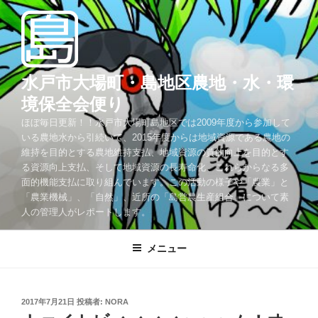
コ
ン
テ
ン
ツ
水戸市大場町・島地区農地・水・環
へ
境保全会便り
ス
ほぼ毎日更新！！水戸市大場町島地区では2009年度から参加して
キ
いる農地水から引続いて、2015年度からは地域資源である農地の
ッ
維持を目的とする農地維持支払、地域資源の質的向上を目的とす
プ
る資源向上支払、そして地域資源の長寿命化、これらからなる多
面的機能支払に取り組んでいます。この活動の様子や「農業」と
「農業機械」、「自然」、近所の「島営農生産組合」について素
人の管理人がレポートします。
メニュー
投
2017年7月21日
投稿者:
NORA
稿