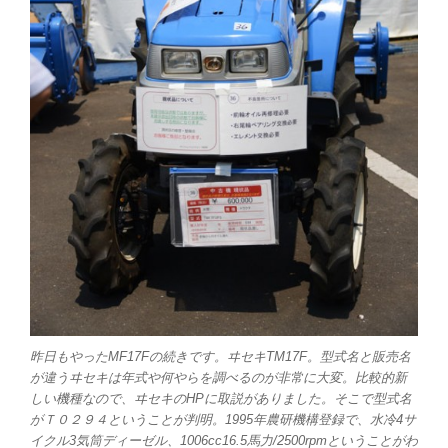
昨日もやったMF17Fの続きです。ヰセキTM17F。型式名と販売名
が違うヰセキは年式や何やらを調べるのが非常に大変。比較的新
しい機種なので、ヰセキのHPに取説がありました。そこで型式名
がＴ０２９４ということが判明。1995年農研機構登録で、水冷4サ
イクル3気筒ディーゼル、1006cc16.5馬力/2500rpmということがわ