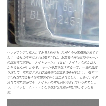
ヘッドランプは拡大してみるとKIGHT BEAM 今仙電機製作所です
ね！ 会社の沿革によれば昭和7年に、創業者今井仙三郎がホーン
の国産化に成功し「ナイトホーン」（なぜ「ナイト」なのかはわ
かりませんが）と命名、 ホーン事業を拡大する一方、一層の飛躍
を期して、電気器具および諸機械の製造販売を目的とし、 昭和14
年2月に株式会社今仙電機製作所が設立されました。とあり、その
流れで電気製品にも「ナイト」の称号が賦与されているのでしょ
う。ナイトビーム・・・かなり強烈な光線が飛び出しそうな名
前。