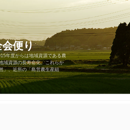
全会便り
015年度からは地域資源である農
地域資源の長寿命化、これらか
然」、近所の「島営農生産組