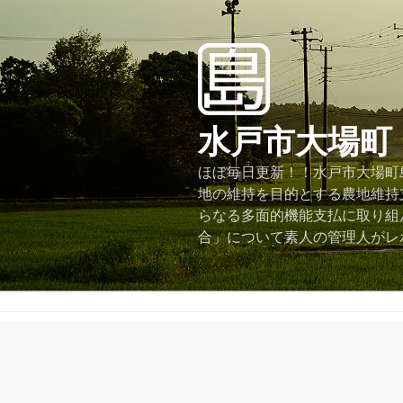
コ
ン
テ
ン
ツ
へ
水戸市大場町
ス
キ
ほぼ毎日更新！！水戸市大場町島
ッ
地の維持を目的とする農地維持
プ
らなる多面的機能支払に取り組
合」について素人の管理人がレ