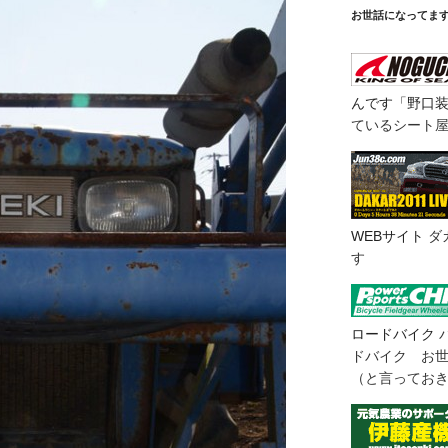
お世話になってま
んです「野口
ているシート
WEBサイト
ダ
す
ロードバイク
ドバイク お
（と言ってお