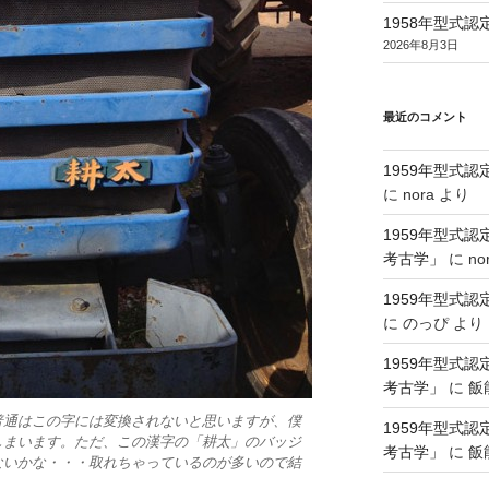
1958年型式
2026年8月3日
最近のコメント
1959年型式
に
nora
より
1959年型式
考古学」
に
no
1959年型式
に
のっぴ
より
1959年型式
考古学」
に
飯
普通はこの字には変換されないと思いますが、僕
1959年型式
しまいます。ただ、この漢字の「耕太」のバッジ
考古学」
に
飯
ないかな・・・取れちゃっているのが多いので結