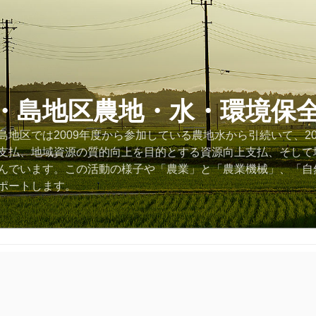
・島地区農地・水・環境保
地区では2009年度から参加している農地水から引続いて、2
支払、地域資源の質的向上を目的とする資源向上支払、そして
んでいます。この活動の様子や「農業」と「農業機械」、「自
ポートします。