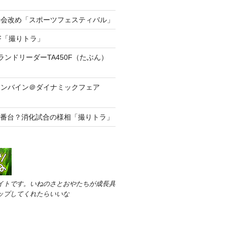
動会改め「スポーツフェスティバル」
0F「撮りトラ」
ランドリーダーTA450F（たぶん）
コンバイン＠ダイナミックフェア
00番台？消化試合の様相「撮りトラ」
イトです。いねのさとおやたちが成長具
ップしてくれたらいいな