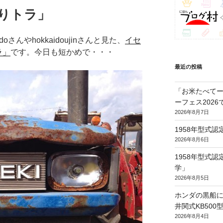
撮りトラ」
んやhokkaidoujinさんと見た、
イセ
ラ」
です。今日も短かめで・・・
最近の投稿
「お米たべてー
ーフェス202
2026年8月7日
1958年型式
2026年8月6日
1958年型式
学」
2026年8月5日
ホンダの黒船に
井関式KB50
2026年8月4日