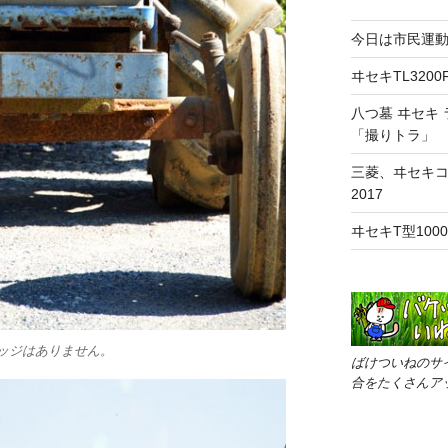
今日は市民運
ヰセキTL320
八つ墓 ヰセキ 
「撮りトラ」
三菱、ヰセキ
2017
ヰセキT型10
バッジはありません。
ばけついねのサ
合をたくさんア