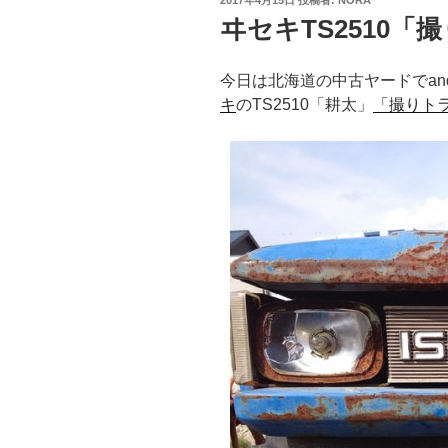
2017年4月15日
投稿者:
NORA
稿
ヰセキTS2510「
日:
今日は北海道の中古ヤードでandoさ
キ
のTS2510「耕太」
「撮りト