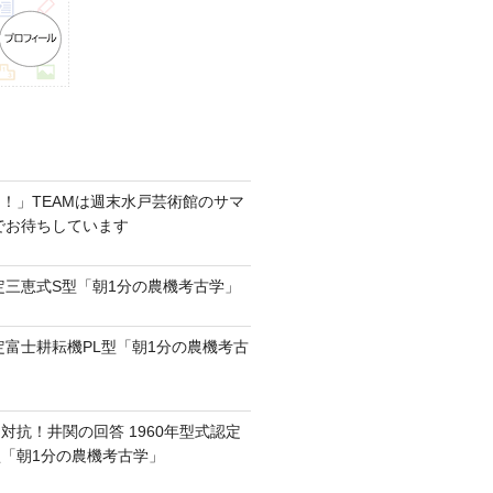
！」TEAMは週末水戸芸術館のサマ
6でお待ちしています
認定三恵式S型「朝1分の農機考古学」
認定富士耕耘機PL型「朝1分の農機考古
対抗！井関の回答 1960年型式認定
0型「朝1分の農機考古学」