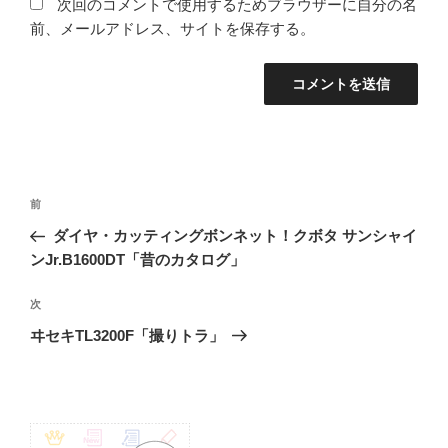
次回のコメントで使用するためブラウザーに自分の名
前、メールアドレス、サイトを保存する。
投
前
前
稿
の
ダイヤ・カッティングボンネット！クボタ サンシャイ
ナ
投
ンJr.B1600DT「昔のカタログ」
ビ
稿
ゲ
次
次
の
ー
ヰセキTL3200F「撮りトラ」
投
シ
稿
ョ
ン