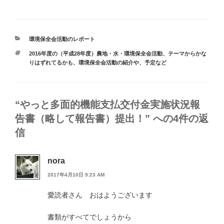
カ
環境保全会活動のレポート
テ
タ
2016年度の（平成28年度）農地・水・環境保全会活動
、
テーマからかな
ゴ
グ
りはずれてるかも
、
環境保全会活動の紹介や、予定など
リ
ー
“やっと多面的機能支払交付金実施状況報
告書（略して報告書）提出！” への4件の返
信
nora
2017年4月10日 9:23 AM
愛読者さん おはようございます
書類がすべてでしょうから