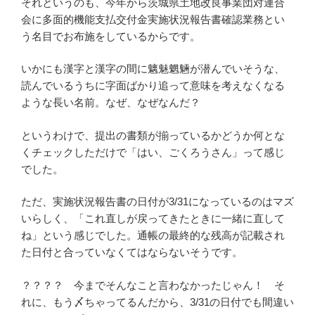
それというのも、今年から茨城県土地改良事業団対連合
会に多面的機能支払交付金実施状況報告書確認業務とい
う名目でお布施をしているからです。
いかにも漢字と漢字の間に魑魅魍魎が潜んでいそうな、
読んでいるうちに字面ばかり追って意味を考えなくなる
ような長い名前。なぜ、なぜなんだ？
というわけで、提出の書類が揃っているかどうか何とな
くチェックしただけで「はい、ごくろうさん」って感じ
でした。
ただ、実施状況報告書の日付が3/31になっているのはマズ
いらしく、「これ直しが戻ってきたときに一緒に直して
ね」という感じでした。通帳の最終的な残高が記載され
た日付と合っていなくてはならないそうです。
？？？？ 今までそんなこと言わなかったじゃん！ そ
れに、もう〆ちゃってるんだから、3/31の日付でも間違い