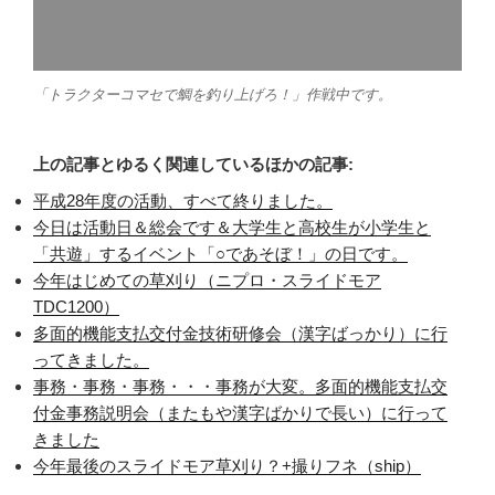
「トラクターコマセで鯛を釣り上げろ！」作戦中です。
上の記事とゆるく関連しているほかの記事:
平成28年度の活動、すべて終りました。
今日は活動日＆総会です＆大学生と高校生が小学生と
「共遊」するイベント「○であそぼ！」の日です。
今年はじめての草刈り（ニプロ・スライドモア
TDC1200）
多面的機能支払交付金技術研修会（漢字ばっかり）に行
ってきました。
事務・事務・事務・・・事務が大変。多面的機能支払交
付金事務説明会（またもや漢字ばかりで長い）に行って
きました
今年最後のスライドモア草刈り？+撮りフネ（ship）