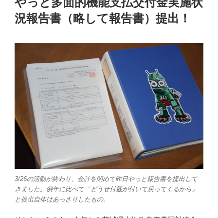
やっと多面的機能支払交付金実施状
日:
況報告書（略して報告書）提出！
3/26の活動が終わり、会計を閉めて昨日やっと報告書を提出して
きました。例年に比べて「どうせ付箋が付いて戻ってくるから」
と提出自体はあっさりしたもの。