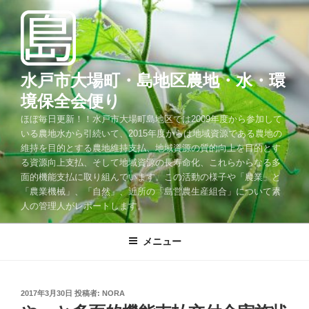
コ
ン
テ
ン
ツ
水戸市大場町・島地区農地・水・環
へ
境保全会便り
ス
ほぼ毎日更新！！水戸市大場町島地区では2009年度から参加して
キ
いる農地水から引続いて、2015年度からは地域資源である農地の
ッ
維持を目的とする農地維持支払、地域資源の質的向上を目的とす
プ
る資源向上支払、そして地域資源の長寿命化、これらからなる多
面的機能支払に取り組んでいます。この活動の様子や「農業」と
「農業機械」、「自然」、近所の「島営農生産組合」について素
人の管理人がレポートします。
メニュー
投
2017年3月30日
投稿者:
NORA
稿