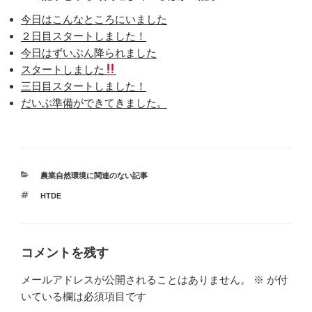
今日はこんなところにいました
２日目スタートしました！
今日はずいぶん降られました
スタートしました
三日目スタートしました！
だいぶ準備ができてきました。
カ
農業自然環境に関連のない記事
テ
タ
HTDE
ゴ
グ
リ
ー
コメントを残す
メールアドレスが公開されることはありません。
※
が付
いている欄は必須項目です