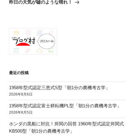
ゲ
の
昨日の天気が嘘のような晴れ！
投
ー
稿
シ
ョ
ン
最近の投稿
1958年型式認定三恵式S型「朝1分の農機考古学」
2026年8月6日
1958年型式認定富士耕耘機PL型「朝1分の農機考古学」
2026年8月5日
ホンダの黒船に対抗！井関の回答 1960年型式認定井関式
KB500型「朝1分の農機考古学」