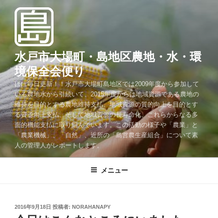
コ
ン
テ
ン
ツ
水戸市大場町・島地区農地・水・環
へ
境保全会便り
ス
ほぼ毎日更新！！水戸市大場町島地区では2009年度から参加して
キ
いる農地水から引続いて、2015年度からは地域資源である農地の
ッ
維持を目的とする農地維持支払、地域資源の質的向上を目的とす
プ
る資源向上支払、そして地域資源の長寿命化、これらからなる多
面的機能支払に取り組んでいます。この活動の様子や「農業」と
「農業機械」、「自然」、近所の「島営農生産組合」について素
人の管理人がレポートします。
メニュー
投
2016年9月18日
投稿者:
NORAHANAPY
稿