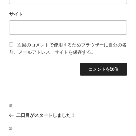
サイト
次回のコメントで使用するためブラウザーに自分の名
前、メールアドレス、サイトを保存する。
投
前
前
稿
の
二日目がスタートしました！
ナ
投
ビ
稿
次
次