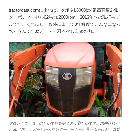
tractordata.comによれば、クボタL6060は4気筒直噴2.4L
ターボディーゼル62馬力/2600rpm。2013年〜の現行モデ
ルです。それにしても外に出して3年程度でこんなになっ
ちゃうんですねえ・・・恐るべし自然の力。
フロントローダーのせいで顔を撮るのが難しいです。国内仕様だ
とSL（スラッガー）がカウンターパートだと思うんだけど、微妙