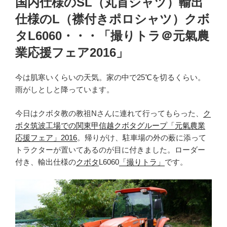
国内仕様のSL（丸首シャツ）輸出
日:
仕様のL（襟付きポロシャツ）クボ
タL6060・・・「撮りトラ＠元氣農
業応援フェア2016」
今は肌寒いくらいの天気。家の中で25℃を切るくらい。
雨がしとしと降っています。
今日はクボタ教の教祖Nさんに連れて行ってもらった、
ク
ボタ筑波工場での関東甲信越クボタグループ「元氣農業
応援フェア」2016
。帰りがけ、駐車場の外の薮に添って
トラクターが置いてあるのが目に付きました。ローダー
付き、輸出仕様の
クボタ
L6060
「撮りトラ」
です。