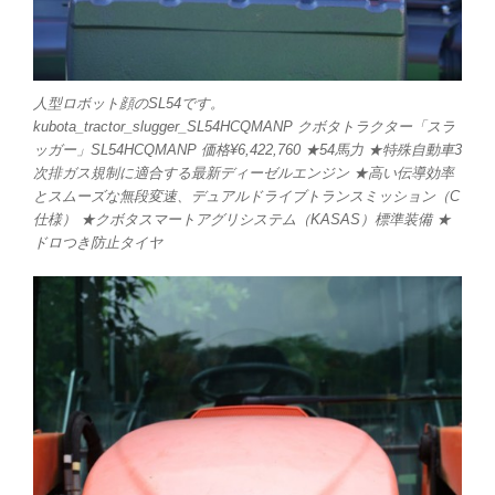
人型ロボット顔のSL54です。
kubota_tractor_slugger_SL54HCQMANP クボタトラクター「スラ
ッガー」SL54HCQMANP 価格¥6,422,760 ★54馬力 ★特殊自動車3
次排ガス規制に適合する最新ディーゼルエンジン ★高い伝導効率
とスムーズな無段変速、デュアルドライブトランスミッション（C
仕様） ★クボタスマートアグリシステム（KASAS）標準装備 ★
ドロつき防止タイヤ