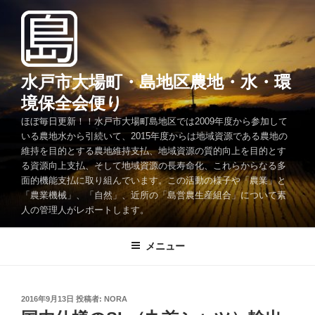
コ
ン
テ
ン
ツ
水戸市大場町・島地区農地・水・環
へ
境保全会便り
ス
ほぼ毎日更新！！水戸市大場町島地区では2009年度から参加して
キ
いる農地水から引続いて、2015年度からは地域資源である農地の
ッ
維持を目的とする農地維持支払、地域資源の質的向上を目的とす
プ
る資源向上支払、そして地域資源の長寿命化、これらからなる多
面的機能支払に取り組んでいます。この活動の様子や「農業」と
「農業機械」、「自然」、近所の「島営農生産組合」について素
人の管理人がレポートします。
メニュー
投
2016年9月13日
投稿者:
NORA
稿