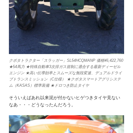
クボタトラクター「スラッガー」SL54HCQMANP 価格¥6,422,760
★54馬力 ★特殊自動車3次排ガス規制に適合する最新ディーゼル
エンジン ★高い伝導効率とスムーズな無段変速、デュアルドライ
ブトランスミッション（C仕様） ★クボタスマートアグリシステ
ム（KASAS）標準装備 ★ドロつき防止タイヤ
そういえばあれ以来泥が付かないヒゲつきタイヤ見ない
なあ・・・どうなったんだろう。