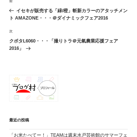
前
前
稿
の
イセキが販売する「緑/橙」斬新カラーのアタッチメン
ナ
投
ト AMAZONE・・・＠ダイナミックフェア2016
ビ
稿
ゲ
次
次
の
ー
クボタL6060・・・「撮りトラ＠元氣農業応援フェア
投
シ
2016」
稿
ョ
ン
最近の投稿
「お米たべてー！」TEAMは週末水戸芸術館のサマーフェ