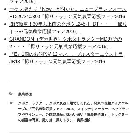
フェア2016」
一ケタ増えて「New」が付いた。ニューグランフォース
FT220/240/300「撮りトラ」＠元氣農業応援フェア2016
ほぼ新車！30年以上前のクボタL245-Ⅱ DT・・・「撮り
トラ＠元氣農業応援フェア2016」
GRANDOM（デカ世界）クボタトラクターMD97その
2・・・「撮りトラ＠元氣農業応援フェア2016」
『E』1個のお値段約12マン。、ブルスターエクストラ
JB13「撮りトラ」＠元氣農業応援フェア2016
カ
農業機械
テ
タ
クボタトラクター
、
クボタ筑波工場で行われた、関東甲信越クボタグル
ゴ
グ
ープの「元氣農業応援フェア」2016
、
スイッチやメーター、ヘッドラン
リ
プやウインカー。外国製遺品が味わい深い「電装探偵団」
、
トラクター
ー
の話題や写真
、
撮り虎（撮りトラ）
、
農業機械