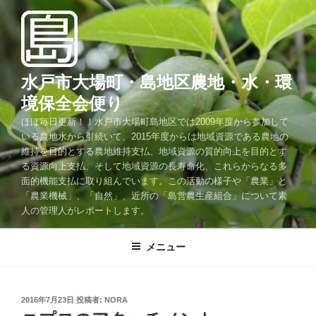
コ
ン
テ
ン
ツ
水戸市大場町・島地区農地・水・環
へ
境保全会便り
ス
ほぼ毎日更新！！水戸市大場町島地区では2009年度から参加して
キ
いる農地水から引続いて、2015年度からは地域資源である農地の
ッ
維持を目的とする農地維持支払、地域資源の質的向上を目的とす
プ
る資源向上支払、そして地域資源の長寿命化、これらからなる多
面的機能支払に取り組んでいます。この活動の様子や「農業」と
「農業機械」、「自然」、近所の「島営農生産組合」について素
人の管理人がレポートします。
メニュー
投
2016年7月23日
投稿者:
NORA
稿