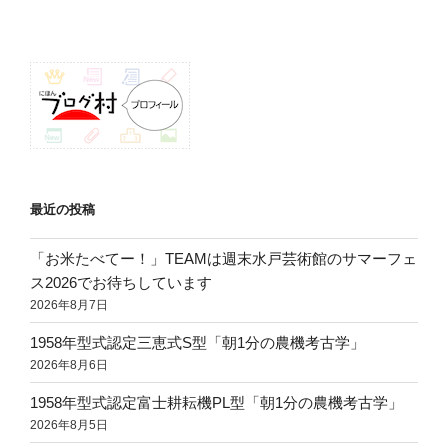
シ
ョ
ン
最近の投稿
「お米たべてー！」TEAMは週末水戸芸術館のサマーフェ
ス2026でお待ちしています
2026年8月7日
1958年型式認定三恵式S型「朝1分の農機考古学」
2026年8月6日
1958年型式認定富士耕耘機PL型「朝1分の農機考古学」
2026年8月5日