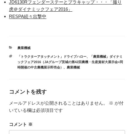
JD6130Rフェンダーステーとプラキャップ・・・「撮り
虎＠ダイナミックフェア2016」
RESPA続々出撃中
カ
農業機械
テ
タ
「トラクターアタッチメント」ドライブハロー
、
「農業機械」ダイナミ
ゴ
グ
ックフェア2016（JAグループ茨城の第42回農機・生産資材大展示会+同
リ
時開催の中古農機展示即売会）
、
農業機械
ー
コメントを残す
メールアドレスが公開されることはありません。
※
が付
いている欄は必須項目です
コメント
※