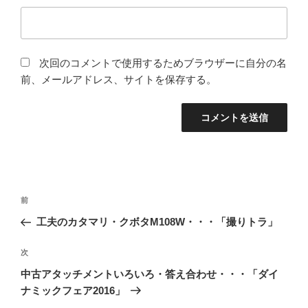
次回のコメントで使用するためブラウザーに自分の名
前、メールアドレス、サイトを保存する。
投
前
前
稿
の
工夫のカタマリ・クボタM108W・・・「撮りトラ」
ナ
投
ビ
稿
次
次
ゲ
の
中古アタッチメントいろいろ・答え合わせ・・・「ダイ
投
ー
ナミックフェア2016」
稿