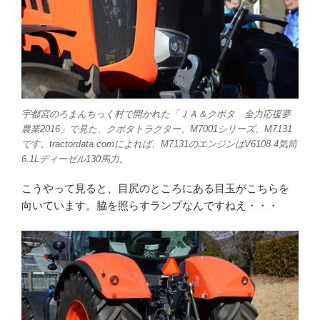
宇都宮のろまんちっく村で開かれた「ＪＡ＆クボタ 全力応援夢
農業2016」で見た、クボタトラクター、M7001シリーズ、M7131
です。tractordata.comによれば、M7131のエンジンはV6108 4気筒
6.1Lディーゼル130馬力。
こうやって見ると、目尻のところにある目玉がこちらを
向いています。脇を照らすランプなんですねえ・・・