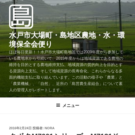
コ
ン
テ
ン
ツ
水戸市大場町・島地区農地・水・環
へ
境保全会便り
ス
ほぼ毎日更新！！水戸市大場町島地区では2009年度から参加して
キ
いる農地水から引続いて、2015年度からは地域資源である農地の
ッ
維持を目的とする農地維持支払、地域資源の質的向上を目的とす
プ
る資源向上支払、そして地域資源の長寿命化、これらからなる多
面的機能支払に取り組んでいます。この活動の様子や「農業」と
「農業機械」、「自然」、近所の「島営農生産組合」について素
人の管理人がレポートします。
メニュー
投
2016年2月24日
投稿者:
NORA
稿