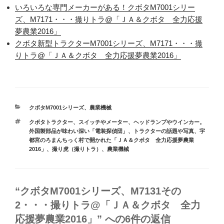
いろいろな専門メーカーがある！クボタM7001シリー
ズ、M7171・・・撮りトラ@「ＪＡ＆クボタ 全力応援
夢農業2016」
クボタ新型トラクターM7001シリーズ、M7171・・・撮
りトラ@「ＪＡ＆クボタ 全力応援夢農業2016」
カ
クボタM7001シリーズ
、
農業機械
テ
タ
クボタトラクター
、
スイッチやメーター、ヘッドランプやウインカー。
ゴ
グ
外国製部品が味わい深い「電装探偵団」
、
トラクターの話題や写真
、
宇
リ
都宮のろまんちっく村で開かれた「ＪＡ＆クボタ 全力応援夢農業
ー
2016」
、
撮り虎（撮りトラ）
、
農業機械
“クボタM7001シリーズ、M7131その
2・・・撮りトラ@「ＪＡ＆クボタ 全力
応援夢農業2016」” への6件の返信