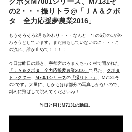
クボタM7001シリーズ、M7131そ
日:
の2・・・撮りトラ@「ＪＡ＆クボ
タ 全力応援夢農業2016」
もうそろそろ2月も終わり・・・なんと一年の6分の1が終
わろうとしています。まだ何もしていないのに・・・こ
の流れ、誰か止めて！！！！
今日は昨日の続き、宇都宮のろまんちっく村で開かれた
「ＪＡ＆クボタ 全力応援夢農業2016」
で見た、
クボタ
トラクター
、
M7001シリーズ
の
「撮りトラ」
、M7131そ
の2です。大量に、しかもほぼ部分の写真しかないので、
斜めに飛ばして眺めてくださいね！
昨日と同じM7131の動画。