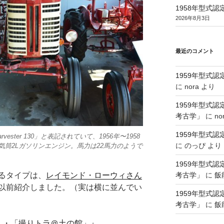
1958年型式
2026年8月3日
最近のコメント
1959年型式
に
nora
より
1959年型式
考古学」
に
no
1959年型式
nal Harvester 130」と表記されていて、1956年〜1958
に
のっぴ
より
気筒2Lガソリンエンジン。馬力は22馬力のようで
1959年型式
考古学」
に
飯
るタイプは、
レイモンド・ローウィさん
以前紹介しました。（実は横に並んでい
1959年型式
考古学」
に
飯
・・「撮りトラ＠土の館」』