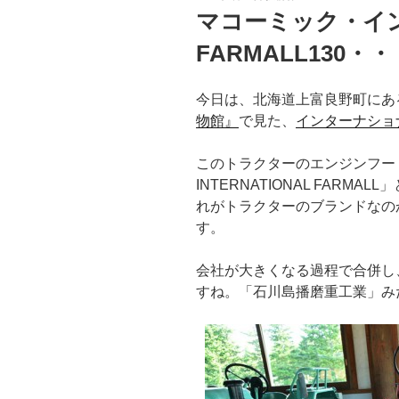
稿
マコーミック・イ
日:
FARMALL130
今日は、北海道上富良野町にあ
物館』
で見た、
インターナショ
このトラクターのエンジンフード
INTERNATIONAL FAR
れがトラクターのブランドなの
す。
会社が大きくなる過程で合併し
すね。「石川島播磨重工業」み