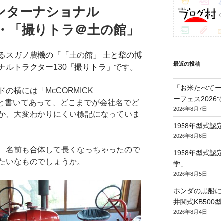
ンターナショナル
・・・「撮りトラ＠土の館」
る
スガノ農機の『「土の館」 土と犂の博
最近の投稿
ナルトラクター
130
「撮りトラ」
です。
「お米たべてー
の横には「McCORMICK
ーフェス202
MALL」と書いてあって、どこまでが会社名でど
2026年8月7日
か、大変わかりにくい標記になっていま
1958年型式
2026年8月6日
、名前も合体して長くなっちゃったので
1958年型式
たいなものでしょうか。
学」
2026年8月5日
ホンダの黒船に
井関式KB50
2026年8月4日