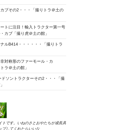
カブその2・・・「撮りトラ＠土の
シートに注目！輸入トラクター第一号
ル・カブ「撮り虎＠土の館」
ナルB414・・・・・・「撮りトラ
？非対称形のファーモール・カ
りトラ＠土の館」
ォードソントラクターその2・・・「撮
館」
イトです。いねのさとおやたちが成長具
ップしてくれたらいいな