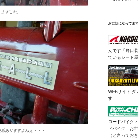
。まずこれ。
お世話になってま
んです「野口
ているシート
WEBサイト
ダ
す
ロードバイク
ドバイク お
級感ありますよねえ・・・
（と言ってお