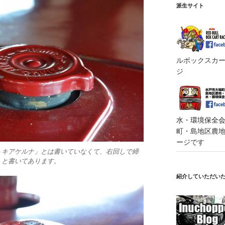
派生サイト
ルボックスカート
ジ
水・環境保全会便
町・島地区農地・
ージです
トキアケルナ」とは書いていなくて、右回しで締
・と書いてあります。
紹介していただい