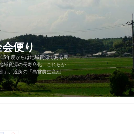
全会便り
015年度からは地域資源である農
地域資源の長寿命化、これらか
然」、近所の「島営農生産組