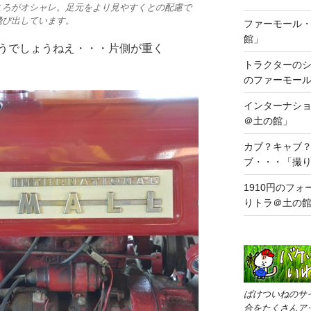
ころがオシャレ。足元をより見やすくとの配慮で
飛び出しています。
ファーモール・
館」
うでしょうねえ・・・片側が重く
トラクターの
のファーモー
インターナショ
＠土の館」
カブ？キャブ
ブ・・・「撮
1910円のフ
りトラ＠土の
ばけついねのサ
合をたくさんア