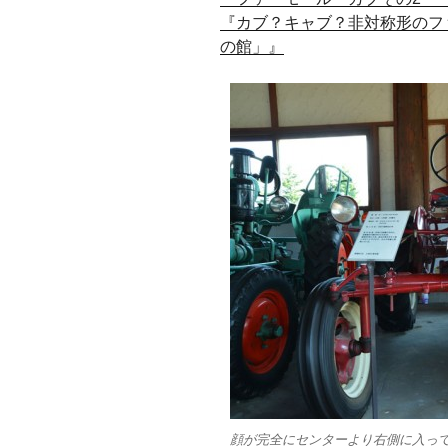
『カブ？キャブ？非対称形のフ
の館」』
顔が完全にセンターより右側に入っ