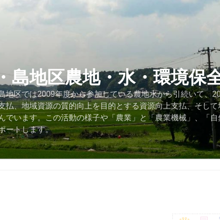
・島地区農地・水・環境保
地区では2009年度から参加している農地水から引続いて、2
支払、地域資源の質的向上を目的とする資源向上支払、そして
んでいます。この活動の様子や「農業」と「農業機械」、「自
ポートします。