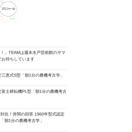
！」TEAMは週末水戸芸術館のサマ
6でお待ちしています
認定三恵式S型「朝1分の農機考古学」
認定富士耕耘機PL型「朝1分の農機考古
対抗！井関の回答 1960年型式認定
0型「朝1分の農機考古学」