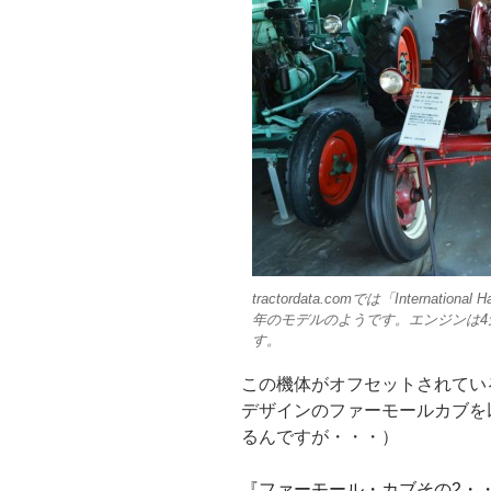
tractordata.comでは「Internatio
年のモデルのようです。エンジンは4
す。
この機体がオフセットされてい
デザインのファーモールカブを
るんですが・・・）
『ファーモール・カブその2・