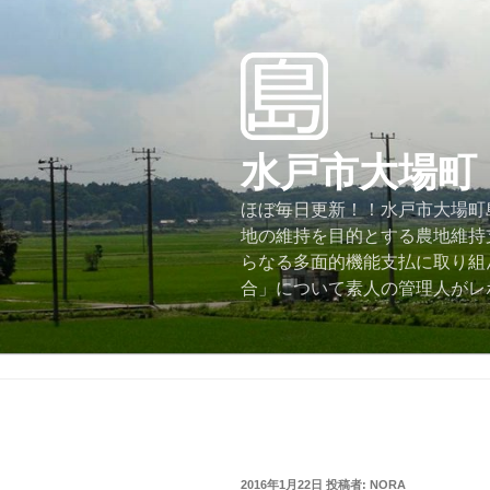
コ
ン
テ
ン
ツ
へ
水戸市大場町
ス
キ
ほぼ毎日更新！！水戸市大場町島
ッ
地の維持を目的とする農地維持
プ
らなる多面的機能支払に取り組
合」について素人の管理人がレ
投
2016年1月22日
投稿者:
NORA