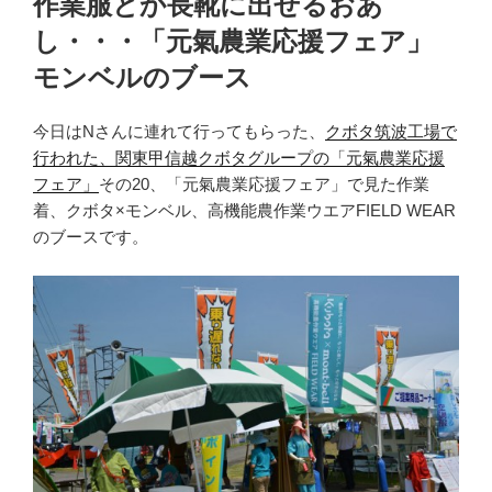
作業服とか長靴に出せるおあ
日:
し・・・「元氣農業応援フェア」
モンベルのブース
今日はNさんに連れて行ってもらった、
クボタ筑波工場で
行われた、関東甲信越クボタグループの「元氣農業応援
フェア」
その20、「元氣農業応援フェア」で見た作業
着、クボタ×モンベル、高機能農作業ウエアFIELD WEAR
のブースです。