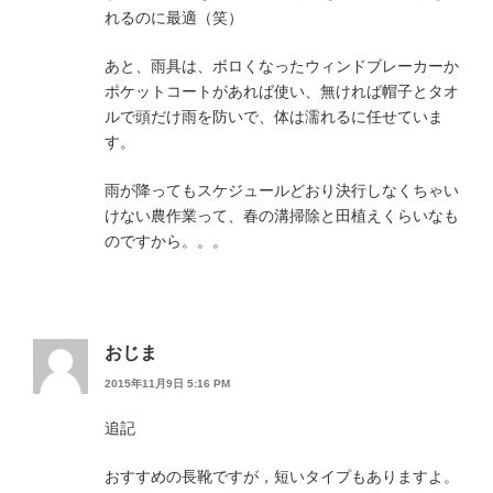
れるのに最適（笑）
あと、雨具は、ボロくなったウィンドブレーカーか
ポケットコートがあれば使い、無ければ帽子とタオ
ルで頭だけ雨を防いで、体は濡れるに任せていま
す。
雨が降ってもスケジュールどおり決行しなくちゃい
けない農作業って、春の溝掃除と田植えくらいなも
のですから。。。
おじま
2015年11月9日 5:16 PM
追記
おすすめの長靴ですが，短いタイプもありますよ。