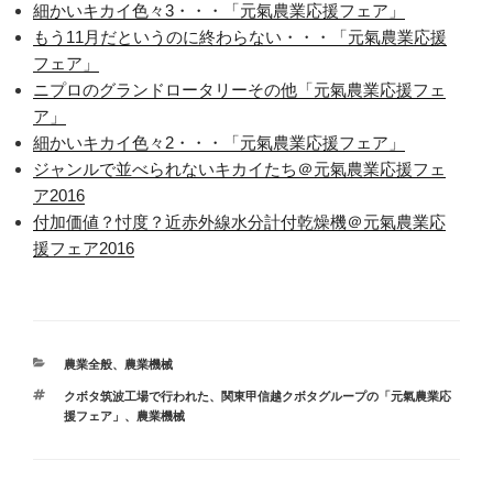
細かいキカイ色々3・・・「元氣農業応援フェア」
もう11月だというのに終わらない・・・「元氣農業応援
フェア」
ニプロのグランドロータリーその他「元氣農業応援フェ
ア」
細かいキカイ色々2・・・「元氣農業応援フェア」
ジャンルで並べられないキカイたち＠元氣農業応援フェ
ア2016
付加価値？忖度？近赤外線水分計付乾燥機＠元氣農業応
援フェア2016
カ
農業全般
、
農業機械
テ
タ
クボタ筑波工場で行われた、関東甲信越クボタグループの「元氣農業応
ゴ
グ
援フェア」
、
農業機械
リ
ー