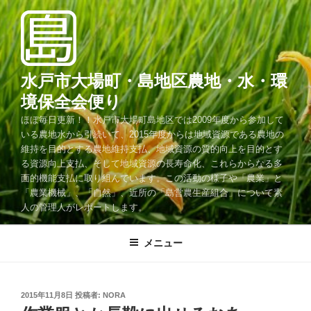
コ
ン
テ
ン
ツ
水戸市大場町・島地区農地・水・環
へ
境保全会便り
ス
ほぼ毎日更新！！水戸市大場町島地区では2009年度から参加して
キ
いる農地水から引続いて、2015年度からは地域資源である農地の
ッ
維持を目的とする農地維持支払、地域資源の質的向上を目的とす
プ
る資源向上支払、そして地域資源の長寿命化、これらからなる多
面的機能支払に取り組んでいます。この活動の様子や「農業」と
「農業機械」、「自然」、近所の「島営農生産組合」について素
人の管理人がレポートします。
メニュー
投
2015年11月8日
投稿者:
NORA
稿