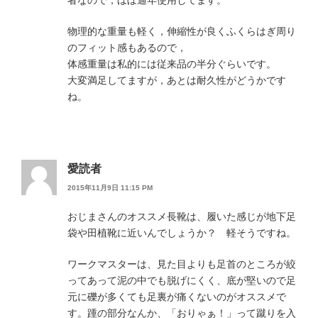
物理的な重量も軽く，伸縮性が良くふくらはぎ周り
のフィット感もあるので，
体感重量は私的には従来品の半分ぐらいです。
大変満足してますが，あとは耐久性がどうかです
ね。
愛読者
2015年11月9日 11:15 PM
おじまさんのオススメ長靴は、履いた感じが地下足
袋や田植靴に近いんでしょうか？ 軽そうですね。
ワークマスターは、見た目よりも足首のところが絞
ってあって泥の中でも脱げにくく、底が堅いので足
元に礫が多くても足裏が痛くないのがオススメで
す。踵の部分なんか、「おりゃぁ！」って蹴りを入