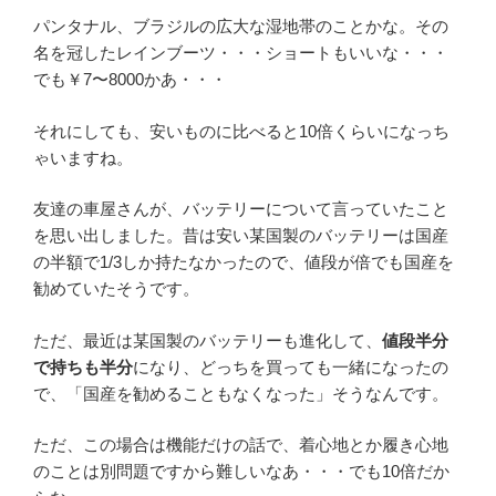
パンタナル、ブラジルの広大な湿地帯のことかな。その
名を冠したレインブーツ・・・ショートもいいな・・・
でも￥7〜8000かあ・・・
それにしても、安いものに比べると10倍くらいになっち
ゃいますね。
友達の車屋さんが、バッテリーについて言っていたこと
を思い出しました。昔は安い某国製のバッテリーは国産
の半額で1/3しか持たなかったので、値段が倍でも国産を
勧めていたそうです。
ただ、最近は某国製のバッテリーも進化して、
値段半分
で持ちも半分
になり、どっちを買っても一緒になったの
で、「国産を勧めることもなくなった」そうなんです。
ただ、この場合は機能だけの話で、着心地とか履き心地
のことは別問題ですから難しいなあ・・・でも10倍だか