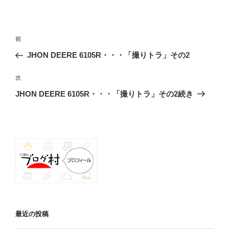
投
前
前
稿
の
JHON DEERE 6105R・・・「撮りトラ」その2
ナ
投
ビ
稿
次
次
ゲ
の
JHON DEERE 6105R・・・「撮りトラ」その2続き
投
ー
稿
シ
ョ
ン
最近の投稿