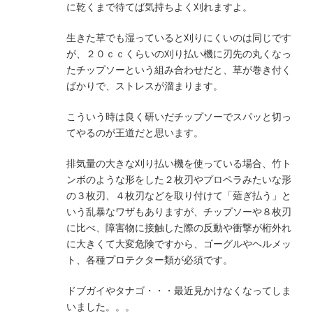
に乾くまで待てば気持ちよく刈れますよ。
生きた草でも湿っていると刈りにくいのは同じです
が、２０ｃｃくらいの刈り払い機に刃先の丸くなっ
たチップソーという組み合わせだと、草が巻き付く
ばかりで、ストレスが溜まります。
こういう時は良く研いだチップソーでスパッと切っ
てやるのが王道だと思います。
排気量の大きな刈り払い機を使っている場合、竹ト
ンボのような形をした２枚刃やプロペラみたいな形
の３枚刃、４枚刃などを取り付けて「薙ぎ払う」と
いう乱暴なワザもありますが、チップソーや８枚刃
に比べ、障害物に接触した際の反動や衝撃が桁外れ
に大きくて大変危険ですから、ゴーグルやヘルメッ
ト、各種プロテクター類が必須です。
ドブガイやタナゴ・・・最近見かけなくなってしま
いました。。。