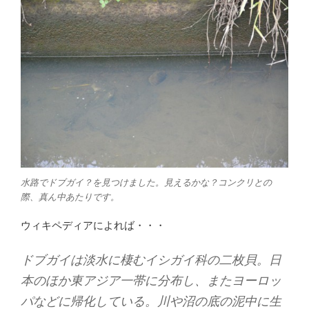
水路でドブガイ？を見つけました。見えるかな？コンクリとの
際、真ん中あたりです。
ウィキペディアによれば・・・
ドブガイは淡水に棲むイシガイ科の二枚貝。日
本のほか東アジア一帯に分布し、またヨーロッ
パなどに帰化している。川や沼の底の泥中に生