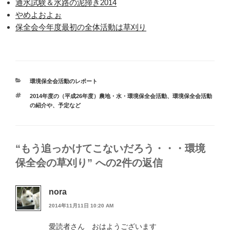
通水試験＆水路の泥掃き2014
やめよおよぉ
保全会今年度最初の全体活動は草刈り
カ
環境保全会活動のレポート
テ
タ
2014年度の（平成26年度）農地・水・環境保全会活動
、
環境保全会活動
ゴ
グ
の紹介や、予定など
リ
ー
“もう追っかけてこないだろう・・・環境
保全会の草刈り” への2件の返信
nora
2014年11月11日 10:20 AM
愛読者さん おはようございます