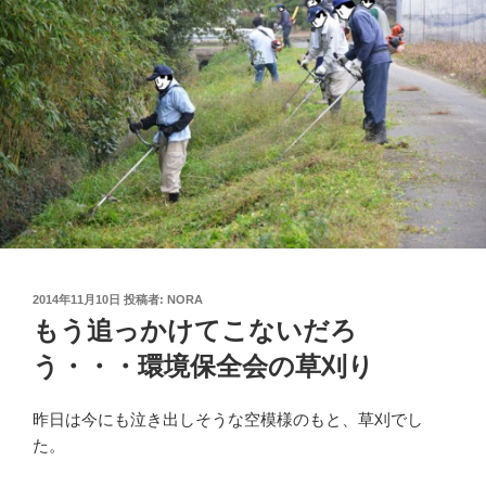
投
2014年11月10日
投稿者:
NORA
稿
もう追っかけてこないだろ
日:
う・・・環境保全会の草刈り
昨日は今にも泣き出しそうな空模様のもと、草刈でし
た。