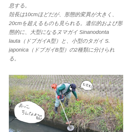
息する。
殻長は10cmほどだが、形態的変異が大きく、
20cmを超えるものも見られる。遺伝的および形
態的に、大型になるヌマガイ Sinanodonta
lauta（ドブガイA型）と、小型のタガイ S.
japonica（ドブガイB型）の2種類に分けられ
る。