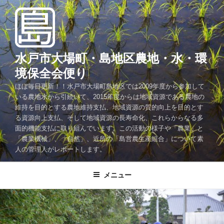
コ
ン
テ
ン
ツ
水戸市大場町・島地区農地・水・環
へ
境保全会便り
ス
ほぼ毎日更新！！水戸市大場町島地区では2009年度から参加して
キ
いる農地水から引続いて、2015年度からは地域資源である農地の
ッ
維持を目的とする農地維持支払、地域資源の質的向上を目的とす
プ
る資源向上支払、そして地域資源の長寿命化、これらからなる多
面的機能支払に取り組んでいます。この活動の様子や「農業」と
「農業機械」、「自然」、近所の「島営農生産組合」について素
人の管理人がレポートします。
メニュー