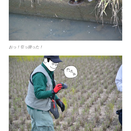
おっ！引っ掛った！