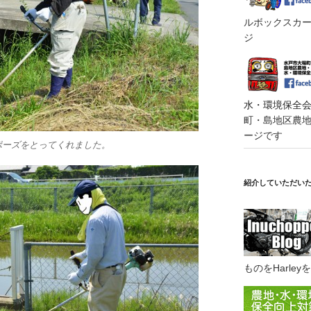
ルボックスカート
ジ
水・環境保全会便
町・島地区農地・
ージです
ポーズをとってくれました。
紹介していただい
ものをHarl