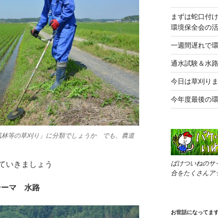
まずは蛇口付
環境保全会の
一週間遅れで
通水試験＆水路
今日は草刈り
今年度最後の
風林等の草刈り」に分類でしょうか でも、農道
ばけついねのサ
ていきましょう
合をたくさんア
テーマ 水路
お世話になってま