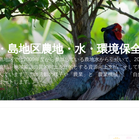
・島地区農地・水・環境保
地区では2009年度から参加している農地水から引続いて、2
支払、地域資源の質的向上を目的とする資源向上支払、そして
んでいます。この活動の様子や「農業」と「農業機械」、「自
ポートします。