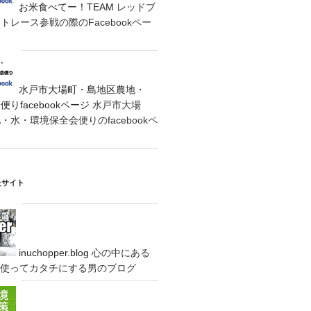
お米食べてー！TEAM
レッドブ
レース参戦の際のFacebookペー
水戸市大場町・島地区農地・
りfacebookページ
水戸市大場
水・環境保全会便りのfacebookペ
たサイト
inuchopper.blog
心の中にある
eyを使ってカタチにする男のブログ