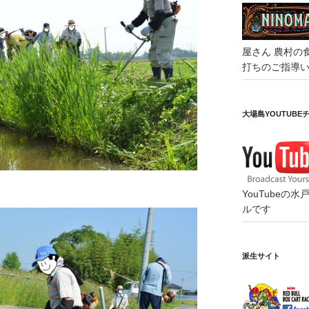
屋さん
農村の
打ちのご指導
大場島YOUTUBE
YouTube
ルです
派生サイト