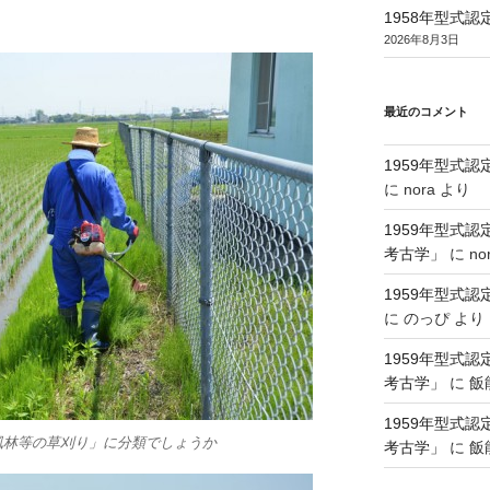
1958年型式
2026年8月3日
最近のコメント
1959年型式
に
nora
より
1959年型式
考古学」
に
no
1959年型式
に
のっぴ
より
1959年型式
考古学」
に
飯
1959年型式
風林等の草刈り」に分類でしょうか
考古学」
に
飯