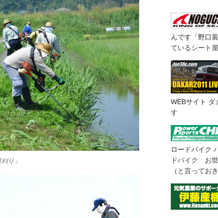
んです「野口
ているシート
WEBサイト
ダ
す
ロードバイク
ドバイク お
草刈り」
（と言ってお