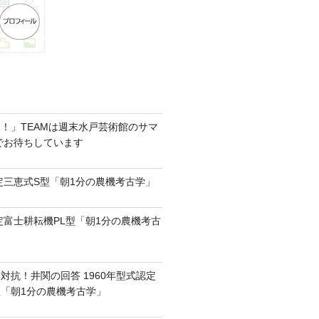
！」TEAMは週末水戸芸術館のサマ
6でお待ちしています
認定三恵式S型「朝1分の農機考古学」
認定富士耕耘機PL型「朝1分の農機考古
対抗！井関の回答 1960年型式認定
0型「朝1分の農機考古学」