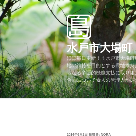
コ
ン
テ
ン
ツ
へ
水戸市大場町
ス
キ
ほぼ毎日更新！！水戸市大場町島
ッ
地の維持を目的とする農地維持
プ
らなる多面的機能支払に取り組
合」について素人の管理人がレ
投
2014年6月2日
投稿者:
NORA