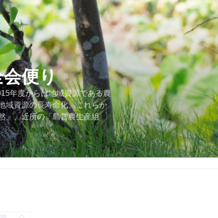
全会便り
015年度からは地域資源である農
地域資源の長寿命化、これらか
然」、近所の「島営農生産組