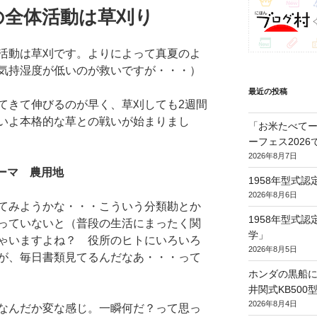
の全体活動は草刈り
活動は草刈です。よりによって真夏のよ
気持湿度が低いのが救いですが・・・）
最近の投稿
てきて伸びるのが早く、草刈しても2週間
いよ本格的な草との戦いが始まりまし
「お米たべてー
ーフェス202
2026年8月7日
ーマ 農用地
1958年型式
2026年8月6日
てみようかな・・・こういう分類勘とか
1958年型式
っていないと（普段の生活にまったく関
学」
ゃいますよね？ 役所のヒトにいろいろ
2026年8月5日
が、毎日書類見てるんだなあ・・・って
ホンダの黒船に
井関式KB50
2026年8月4日
なんだか変な感じ。一瞬何だ？って思っ