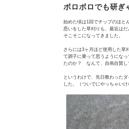
稿
ボロボロでも研ぎゃ
日:
始めた頃は1回でチップのほと
思いをした草刈りも、最近はだ
そこそこになってきました。
さらには3ヶ月ほど使用した草
て調子に乗って思うようになっ
たのか？ なんて、自画自賛
というわけで、先日教わったダ
した。（ついでにやっちゃいけ