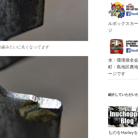
ルボックスカート
ジ
の歯みたいに丸くなってます
水・環境保全会便
町・島地区農地・
ージです
紹介していただい
ものをHarl