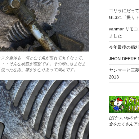
ゴリラにだっ
GL321「撮り
yanmar リ
ました
今年最後の稲
ィスク自体も、何となく角が取れて丸くなって、
JHON DEER
・・・そんな状態が理想です。その域にはまだま
「使ったなあ」感がかなりあって満足です。
ヤンマーと三
2013
ばけついねのサ
合をたくさんア