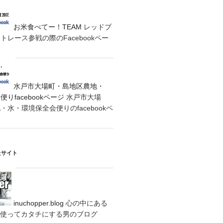
お米食べてー！TEAM
レッドブ
レース参戦の際のFacebookペー
水戸市大場町・島地区農地・
りfacebookページ
水戸市大場
水・環境保全会便りのfacebookペ
たサイト
inuchopper.blog
心の中にある
eyを使ってカタチにする男のブログ