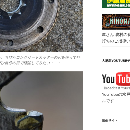
屋さん
農村の
打ちのご指導
た、ちびたコンクリートカッターの刃を使ってや
大場島YOUTUBE
ぜひ自分の目で確認してみたい・・・
YouTube
ルです
派生サイト