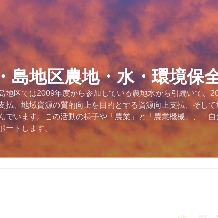
・島地区農地・水・環境保
地区では2009年度から参加している農地水から引続いて、2
支払、地域資源の質的向上を目的とする資源向上支払、そして
んでいます。この活動の様子や「農業」と「農業機械」、「自
ポートします。