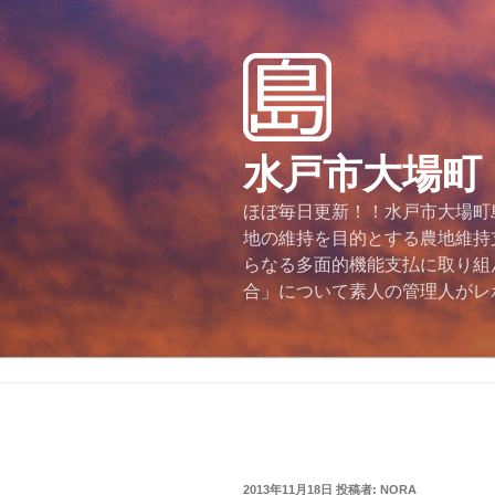
コ
ン
テ
ン
ツ
へ
水戸市大場町
ス
キ
ほぼ毎日更新！！水戸市大場町島
ッ
地の維持を目的とする農地維持
プ
らなる多面的機能支払に取り組
合」について素人の管理人がレ
投
2013年11月18日
投稿者:
NORA