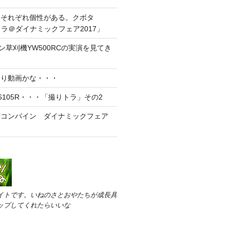
てそれぞれ個性がある。クボタ
トラ＠ダイナミックフェア2017」
モコン草刈機YW500RCの実演を見てき
刈り動画かな・・・
E 6105R・・・「撮りトラ」その2
菱コンバイン ダイナミックフェア
イトです。いねのさとおやたちが成長具
ップしてくれたらいいな