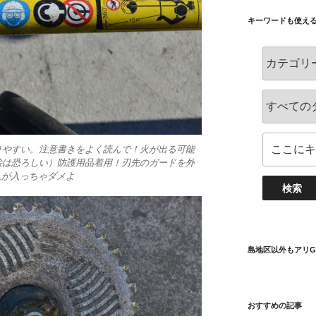
キーワードも使え
りやすい。注意書きをよく読んで！火が出る可能
絵は恐ろしい）防護用品着用！刃先のガードを外
人が入っちゃダメよ
島地区以外もアリG
おすすめの記事