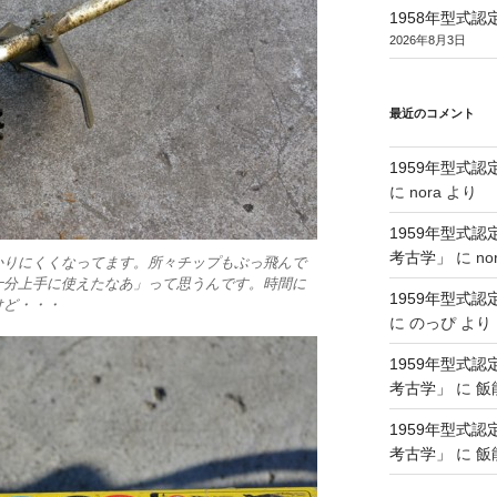
1958年型式
2026年8月3日
最近のコメント
1959年型式
に
nora
より
1959年型式
考古学」
に
no
かりにくくなってます。所々チップもぶっ飛んで
十分上手に使えたなあ」って思うんです。時間に
1959年型式
けど・・・
に
のっぴ
より
1959年型式
考古学」
に
飯
1959年型式
考古学」
に
飯