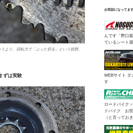
お世話になってま
んです「野口
ているシート
いうより、回転力で「ぶった切る」という状態。
WEBサイト
ダ
まずは実験
す
ロードバイク
ドバイク お
（と言ってお