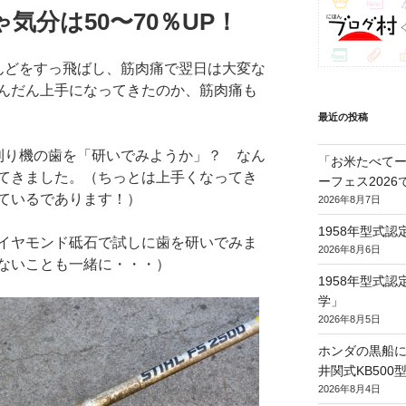
気分は50〜70％UP！
んどをすっ飛ばし、筋肉痛で翌日は大変な
んだん上手になってきたのか、筋肉痛も
最近の投稿
刈り機の歯を「研いでみようか」？ なん
「お米たべてー
てきました。（ちっとは上手くなってき
ーフェス202
しているであります！）
2026年8月7日
1958年型式
イヤモンド砥石で試しに歯を研いでみま
2026年8月6日
ないことも一緒に・・・）
1958年型式
学」
2026年8月5日
ホンダの黒船に
井関式KB50
2026年8月4日