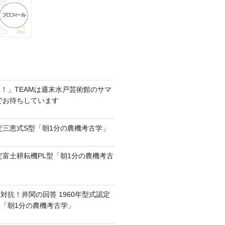
！」TEAMは週末水戸芸術館のサマ
6でお待ちしています
認定三恵式S型「朝1分の農機考古学」
認定富士耕耘機PL型「朝1分の農機考古
対抗！井関の回答 1960年型式認定
0型「朝1分の農機考古学」