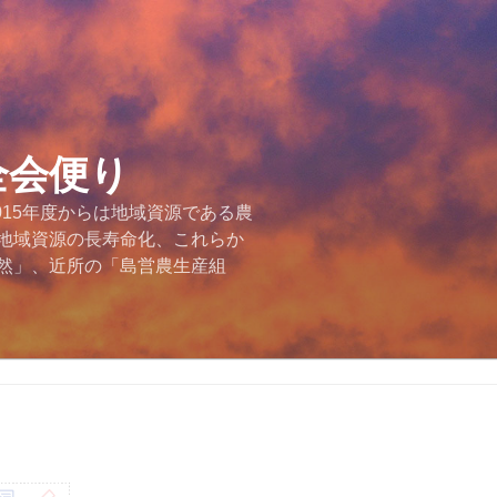
全会便り
015年度からは地域資源である農
地域資源の長寿命化、これらか
然」、近所の「島営農生産組