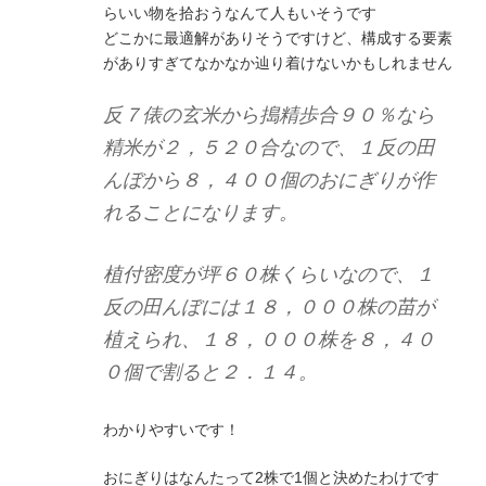
らいい物を拾おうなんて人もいそうです
どこかに最適解がありそうですけど、構成する要素
がありすぎてなかなか辿り着けないかもしれません
反７俵の玄米から搗精歩合９０％なら
精米が２，５２０合なので、１反の田
んぼから８，４００個のおにぎりが作
れることになります。
植付密度が坪６０株くらいなので、１
反の田んぼには１８，０００株の苗が
植えられ、１８，０００株を８，４０
０個で割ると２．１４。
わかりやすいです！
おにぎりはなんたって2株で1個と決めたわけです