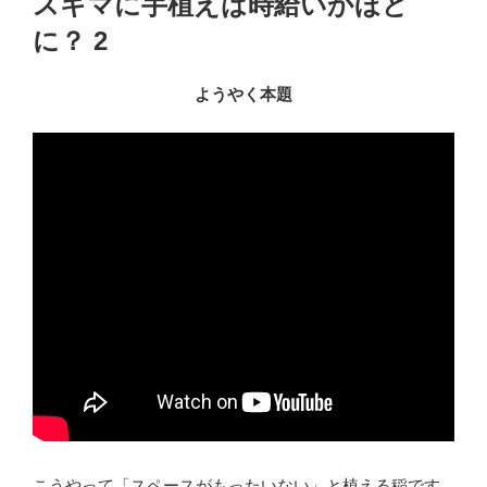
スキマに手植えは時給いかほど
日:
に？ 2
ようやく本題
こうやって「スペースがもったいない」と植える稲です