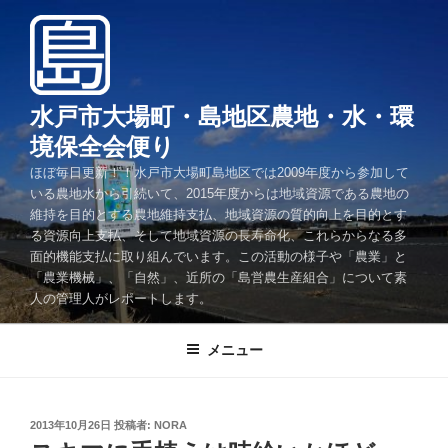
コ
ン
テ
ン
ツ
水戸市大場町・島地区農地・水・環
へ
境保全会便り
ス
ほぼ毎日更新！！水戸市大場町島地区では2009年度から参加して
キ
いる農地水から引続いて、2015年度からは地域資源である農地の
ッ
維持を目的とする農地維持支払、地域資源の質的向上を目的とす
プ
る資源向上支払、そして地域資源の長寿命化、これらからなる多
面的機能支払に取り組んでいます。この活動の様子や「農業」と
「農業機械」、「自然」、近所の「島営農生産組合」について素
人の管理人がレポートします。
メニュー
投
2013年10月26日
投稿者:
NORA
稿