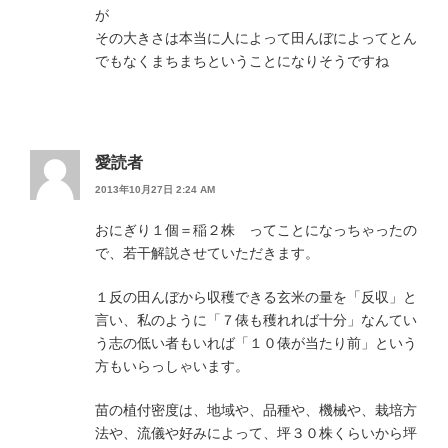
が
その大きさは本当に人によって田んぼによってとん
でもなくまちまちということになりそうですね
愛読者
2013年10月27日 2:24 AM
おにぎり１個＝稲２株 ってことになっちゃったの
で、若干解説させていただきます。
１反の田んぼから収穫できる玄米の量を「反収」と
言い、私のように「７俵も穫れれば十分」なんてい
う志の低い者もいれば「１０俵が当たり前」という
方もいらっしゃいます。
苗の植付密度は、地域や、品種や、機械や、栽培方
法や、流儀や好みによって、坪３０株くらいから坪