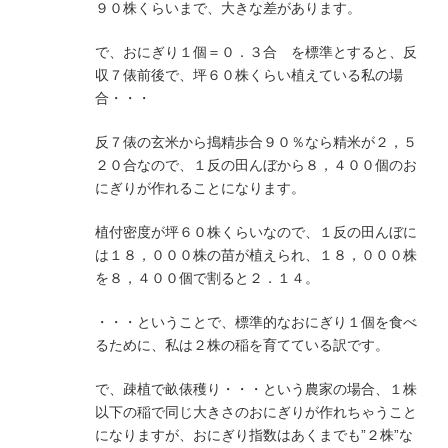
９０株くらいまで、大きな差があります。
で、おにぎり１個＝０．３合 を標準とすると、反
収７俵前後で、坪６０株くらい植えている私の場
合・・・
反７俵の玄米から搗精歩合９０％なら精米が２，５
２０合なので、１反の田んぼから８，４００個のお
にぎりが作れることになります。
植付密度が坪６０株くらいなので、１反の田んぼに
は１８，０００株の苗が植えられ、１８，０００株
を８，４００個で割ると２．１４。
・・・ということで、標準的なおにぎり１個を食べ
るために、私は２株の稲を育てている訳です。
で、疎植で畝俵穫り・・・という農家の場合、１株
以下の稲で同じ大きさのおにぎりが作れちゃうこと
になりますが、おにぎり指数はあくまでも”２株”な