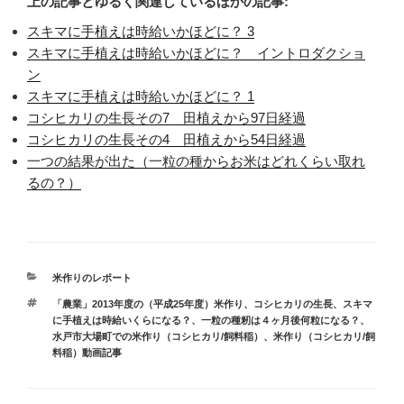
上の記事とゆるく関連しているほかの記事:
スキマに手植えは時給いかほどに？ 3
スキマに手植えは時給いかほどに？ イントロダクショ
ン
スキマに手植えは時給いかほどに？ 1
コシヒカリの生長その7 田植えから97日経過
コシヒカリの生長その4 田植えから54日経過
一つの結果が出た（一粒の種からお米はどれくらい取れ
るの？）
カ
米作りのレポート
テ
タ
「農業」2013年度の（平成25年度）米作り
、
コシヒカリの生長
、
スキマ
ゴ
グ
に手植えは時給いくらになる？
、
一粒の種籾は４ヶ月後何粒になる？
、
リ
水戸市大場町での米作り（コシヒカリ/飼料稲）
、
米作り（コシヒカリ/飼
ー
料稲）動画記事