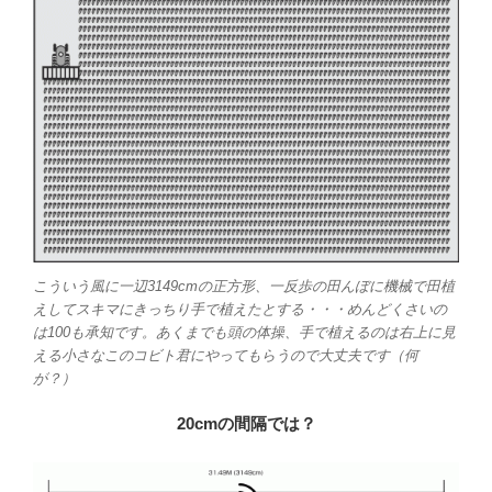
こういう風に一辺3149cmの正方形、一反歩の田んぼに機械で田植
えしてスキマにきっちり手で植えたとする・・・めんどくさいの
は100も承知です。あくまでも頭の体操、手で植えるのは右上に見
える小さなこのコビト君にやってもらうので大丈夫です（何
が？）
20cmの間隔では？