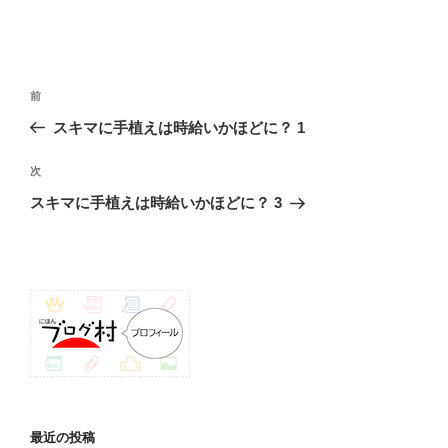
投
前
前
稿
の
スキマに手植えは時給いかほどに？ 1
ナ
投
ビ
稿
次
次
ゲ
の
スキマに手植えは時給いかほどに？ 3
投
ー
稿
シ
ョ
ン
最近の投稿