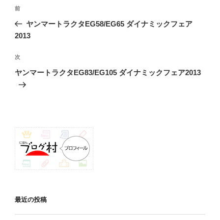
投
前
前
稿
の
ヤンマートラクタEG58/EG65 ダイナミックフェア
ナ
投
2013
ビ
稿
ゲ
次
次
の
ー
ヤンマートラクタEG83/EG105 ダイナミックフェア2013
投
シ
稿
ョ
ン
最近の投稿