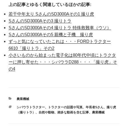
上の記事とゆるく関連しているほかの記事:
若干中年太り SさんのSD3000Aその1 撮り虎
SさんのSD3000Aその3 撮りトラ
SさんのSD3000Aその4 撮りトラ 特殊救難車（ウソ）
SさんのSD3000Aその5 親機と子機 撮り虎
ずっと気になっていたこれは・・・FORDトラクター
6610「撮りトラ」その2
小さいものから始まった電子化は80年代中頃にトラクタ
ーに押し寄せた・・・シバウラD288・・・「撮り虎」そ
の4
カ
農業機械
テ
タ
シバウラトラクター
、
トラクターの話題や写真
、
年長者Sさん
、
撮り虎
ゴ
グ
（撮りトラ）
、
自然や動物、雑多な動画を含む記事
、
農業機械
リ
ー