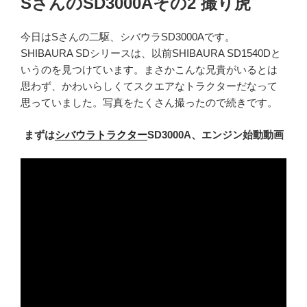
SさんのSD3000Aその2 撮り虎
日:
今日はSさんの二駆、シバウラSD3000Aです。
SHIBAURA SDシリースは、以前SHIBAURA SD1540Dと
いうのを見つけています。まさかこんな兄貴がいるとは
思わず、かわいらしくてスクエアなトラクターだなって
思っていました。写真をたくさん撮ったので続きです。
まずは
シバウラトラクター
SD3000A、エンジン始動動画