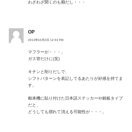
わざわざ聞くのも癪だし・・・
OP
2013年10月2日 12:53 PM
マフラーが・・・。
ガス管だけに(笑)
キチンと削りだしで、
シフトパターンを表記してるあたりが好感を持てま
す。
舶来機に貼り付けた日本語ステッカーや銘板タイプ
だと、
どうしても摺れて消える可能性が・・・。