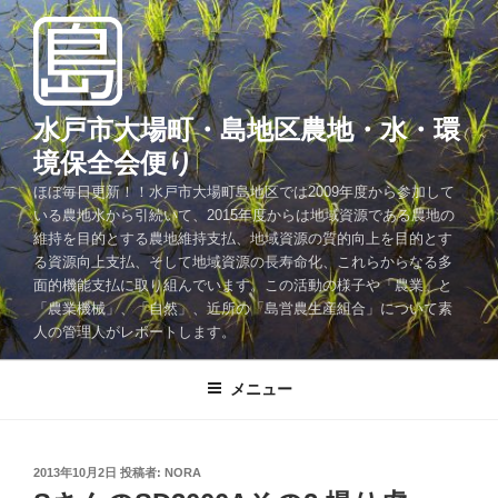
コ
ン
テ
ン
ツ
水戸市大場町・島地区農地・水・環
へ
境保全会便り
ス
ほぼ毎日更新！！水戸市大場町島地区では2009年度から参加して
キ
いる農地水から引続いて、2015年度からは地域資源である農地の
ッ
維持を目的とする農地維持支払、地域資源の質的向上を目的とす
プ
る資源向上支払、そして地域資源の長寿命化、これらからなる多
面的機能支払に取り組んでいます。この活動の様子や「農業」と
「農業機械」、「自然」、近所の「島営農生産組合」について素
人の管理人がレポートします。
メニュー
投
2013年10月2日
投稿者:
NORA
稿