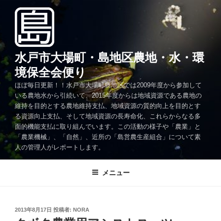
コ
ン
テ
ン
ツ
水戸市大場町・島地区農地・水・環
へ
境保全会便り
ス
ほぼ毎日更新！！水戸市大場町島地区では2009年度から参加して
キ
いる農地水から引続いて、2015年度からは地域資源である農地の
ッ
維持を目的とする農地維持支払、地域資源の質的向上を目的とす
プ
る資源向上支払、そして地域資源の長寿命化、これらからなる多
面的機能支払に取り組んでいます。この活動の様子や「農業」と
「農業機械」、「自然」、近所の「島営農生産組合」について素
人の管理人がレポートします。
メニュー
投
2013年8月17日
投稿者:
NORA
稿