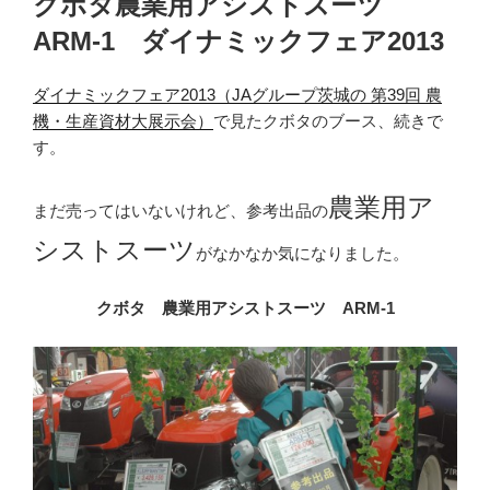
クボタ農業用アシストスーツ
日:
ARM-1 ダイナミックフェア2013
ダイナミックフェア2013（JAグループ茨城の 第39回 農
機・生産資材大展示会）
で見たクボタのブース、続きで
す。
農業用ア
まだ売ってはいないけれど、参考出品の
シストスーツ
がなかなか気になりました。
クボタ 農業用アシストスーツ ARM-1