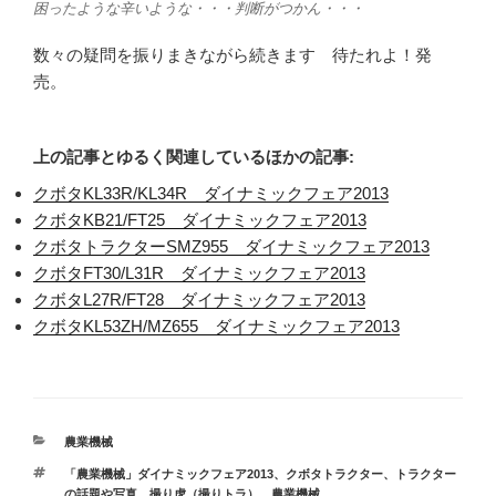
困ったような辛いような・・・判断がつかん・・・
数々の疑問を振りまきながら続きます 待たれよ！発
売。
上の記事とゆるく関連しているほかの記事:
クボタKL33R/KL34R ダイナミックフェア2013
クボタKB21/FT25 ダイナミックフェア2013
クボタトラクターSMZ955 ダイナミックフェア2013
クボタFT30/L31R ダイナミックフェア2013
クボタL27R/FT28 ダイナミックフェア2013
クボタKL53ZH/MZ655 ダイナミックフェア2013
カ
農業機械
テ
タ
「農業機械」ダイナミックフェア2013
、
クボタトラクター
、
トラクター
ゴ
グ
の話題や写真
、
撮り虎（撮りトラ）
、
農業機械