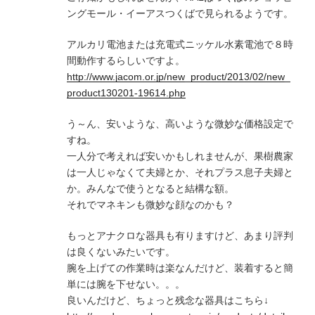
ングモール・イーアスつくばで見られるようです。
アルカリ電池または充電式ニッケル水素電池で８時
間動作するらしいですよ。
http://www.jacom.or.jp/new_product/2013/02/new_
product130201-19614.php
う～ん、安いような、高いような微妙な価格設定で
すね。
一人分で考えれば安いかもしれませんが、果樹農家
は一人じゃなくて夫婦とか、それプラス息子夫婦と
か。みんなで使うとなると結構な額。
それでマネキンも微妙な顔なのかも？
もっとアナクロな器具も有りますけど、あまり評判
は良くないみたいです。
腕を上げての作業時は楽なんだけど、装着すると簡
単には腕を下せない。。。
良いんだけど、ちょっと残念な器具はこちら↓