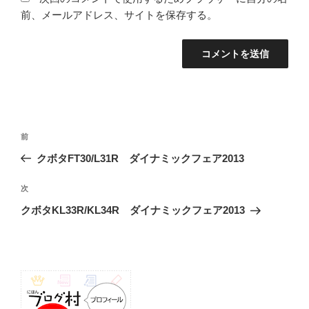
前、メールアドレス、サイトを保存する。
投
前
前
稿
の
クボタFT30/L31R ダイナミックフェア2013
ナ
投
ビ
稿
次
次
ゲ
の
クボタKL33R/KL34R ダイナミックフェア2013
投
ー
稿
シ
ョ
ン