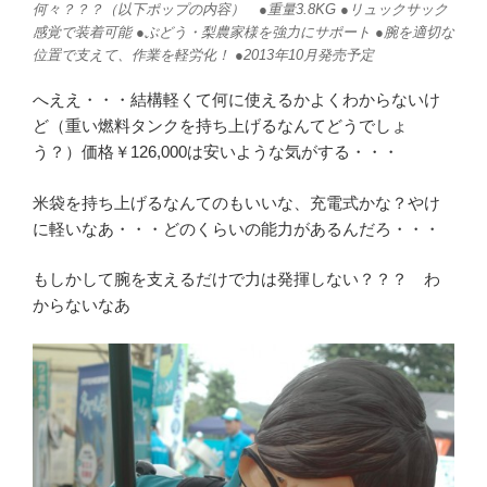
何々？？？（以下ポップの内容） ●重量3.8KG ●リュックサック
感覚で装着可能 ●ぶどう・梨農家様を強力にサポート ●腕を適切な
位置で支えて、作業を軽労化！ ●2013年10月発売予定
へええ・・・結構軽くて何に使えるかよくわからないけ
ど（重い燃料タンクを持ち上げるなんてどうでしょ
う？）価格￥126,000は安いような気がする・・・
米袋を持ち上げるなんてのもいいな、充電式かな？やけ
に軽いなあ・・・どのくらいの能力があるんだろ・・・
もしかして腕を支えるだけで力は発揮しない？？？ わ
からないなあ