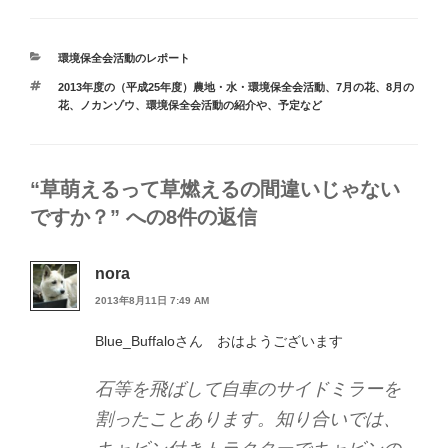
カ
環境保全会活動のレポート
テ
タ
2013年度の（平成25年度）農地・水・環境保全会活動
、
7月の花
、
8月の
ゴ
グ
花
、
ノカンゾウ
、
環境保全会活動の紹介や、予定など
リ
ー
“草萌えるって草燃えるの間違いじゃない
ですか？” への8件の返信
nora
2013年8月11日 7:49 AM
Blue_Buffaloさん おはようございます
石等を飛ばして自車のサイドミラーを
割ったことあります。知り合いでは、