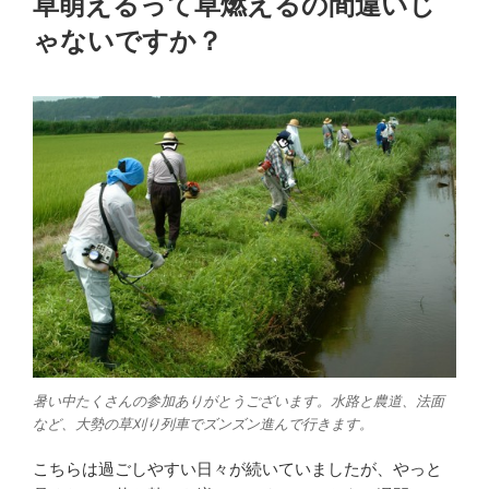
草萌えるって草燃えるの間違いじ
日:
ゃないですか？
暑い中たくさんの参加ありがとうございます。水路と農道、法面
など、大勢の草刈り列車でズンズン進んで行きます。
こちらは過ごしやすい日々が続いていましたが、やっと