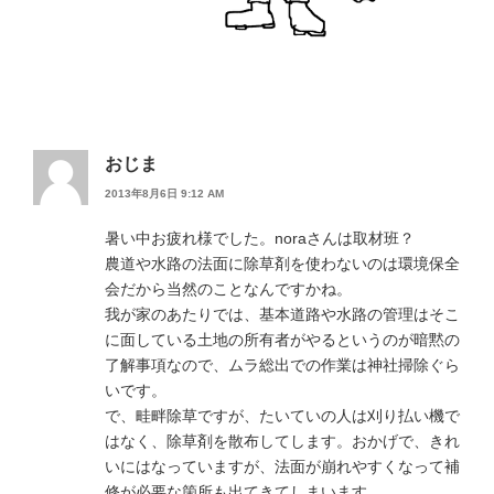
おじま
2013年8月6日 9:12 AM
暑い中お疲れ様でした。noraさんは取材班？
農道や水路の法面に除草剤を使わないのは環境保全
会だから当然のことなんですかね。
我が家のあたりでは、基本道路や水路の管理はそこ
に面している土地の所有者がやるというのが暗黙の
了解事項なので、ムラ総出での作業は神社掃除ぐら
いです。
で、畦畔除草ですが、たいていの人は刈り払い機で
はなく、除草剤を散布してします。おかげで、きれ
いにはなっていますが、法面が崩れやすくなって補
修が必要な箇所も出てきてしまいます。