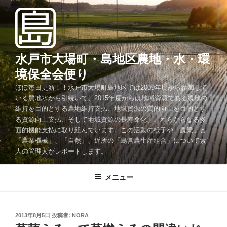
コ
ン
テ
ン
ツ
水戸市大場町・島地区農地・水・環
へ
境保全会便り
ス
ほぼ毎日更新！！水戸市大場町島地区では2009年度から参加して
キ
いる農地水から引続いて、2015年度からは地域資源である農地の
ッ
維持を目的とする農地維持支払、地域資源の質的向上を目的とす
プ
る資源向上支払、そして地域資源の長寿命化、これらからなる多
面的機能支払に取り組んでいます。この活動の様子や「農業」と
「農業機械」、「自然」、近所の「島営農生産組合」について素
人の管理人がレポートします。
メニュー
投
2013年8月5日
投稿者:
NORA
稿