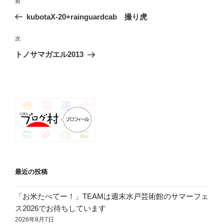
前
前
稿
の
kubotaX-20+rainguardcab 撮り虎
ナ
投
ビ
稿
次
次
ゲ
の
トノサマガエル2013
投
ー
稿
シ
ョ
ン
最近の投稿
「お米たべてー！」TEAMは週末水戸芸術館のサマーフェ
ス2026でお待ちしています
2026年8月7日