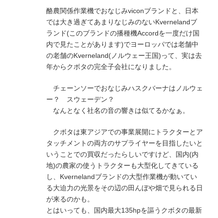
酪農関係作業機でおなじみviconブランドと、日本
では大き過ぎてあまりなじみのないKvernelandブ
ランド(このブランドの播種機Accordを一度だけ国
内で見たことがあります)でヨーロッパでは老舗中
の老舗のKverneland(ノルウェー王国)って、実は去
年からクボタの完全子会社になりました。
チェーンソーでおなじみハスクバーナはノルウェ
ー？ スウェーデン？
なんとなく社名の音の響きは似てるかなぁ。
クボタは東アジアでの事業展開にトラクターとア
タッチメントの両方のサプライヤーを目指したいと
いうことでの買収だったらしいですけど、国内(内
地)の農家の使うトラクターも大型化してきている
し、Kvernelandブランドの大型作業機が動いてい
る大迫力の光景をその辺の田んぼや畑で見られる日
が来るのかも。
とはいっても、国内最大135hpを謳うクボタの最新