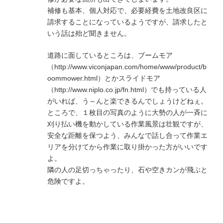
補修も基本、個人対応で、必要経費を土地改良区に
請求することになっているようですが、請求したと
いう話は殆ど聞きません。
道路に面しているところは、ブームモア
（http://www.viconjapan.com/home/www/product/b
oommower.html）とかスライドモア
（http://www.niplo.co.jp/fn.html）でも持っている人
がいれば、う～んと楽できるんでしょうけどねぇ。
ところで、１枚目の写真のように大勢の人が一斉に
刈り払い機を動かしている作業風景は壮観ですが、
安全な距離を保つよう、みんなで話し合って作業エ
リアを分けてから作業に取り掛かった方がいいです
よ。
隣の人の足切っちゃったり、石や空きカンが飛ぶと
危険ですよ。