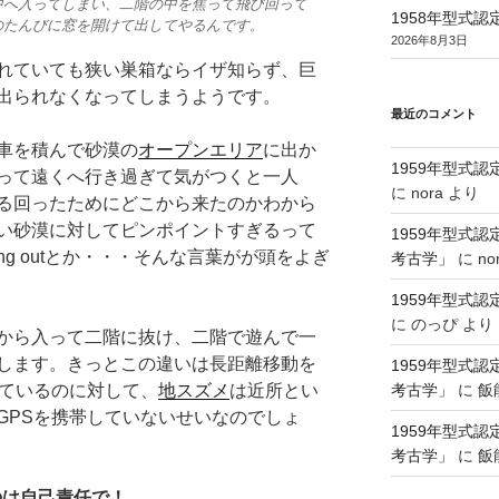
中へ入ってしまい、二階の中を焦って飛び回って
1958年型式
のたんびに窓を開けて出してやるんです。
2026年8月3日
れていても狭い巣箱ならイザ知らず、巨
出られなくなってしまうようです。
最近のコメント
車を積んで砂漠の
オープンエリア
に出か
1959年型式
って遠くへ行き過ぎて気がつくと一人
に
nora
より
る回ったためにどこから来たのかわから
い砂漠に対してピンポイントすぎるって
1959年型式
ying outとか・・・そんな言葉がが頭をよぎ
考古学」
に
no
1959年型式
に
のっぴ
より
から入って二階に抜け、二階で遊んで一
します。きっとこの違いは長距離移動を
1959年型式
考古学」
に
飯
っているのに対して、
地スズメ
は近所とい
GPSを携帯していないせいなのでしょ
1959年型式
考古学」
に
飯
のは自己責任で！