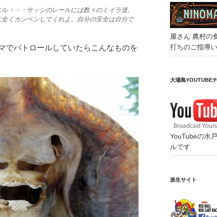
エル・・・サッシのレールには数々のミイラ達。
に全くカンベンしてくれよ。自分の安全は自分で
屋さん
農村の
打ちのご指導
マでパトロールしていたらこんなものを
大場島YOUTUBE
YouTube
ルです
派生サイト