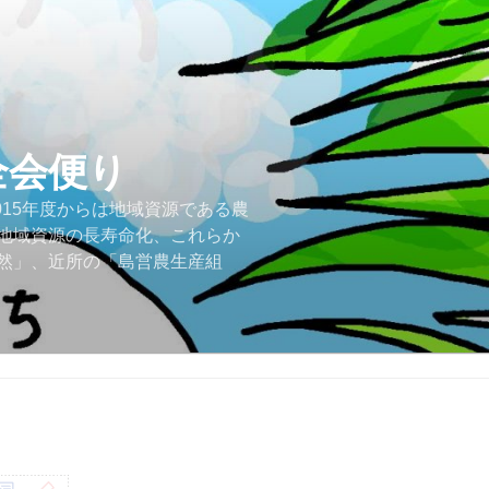
全会便り
015年度からは地域資源である農
地域資源の長寿命化、これらか
然」、近所の「島営農生産組