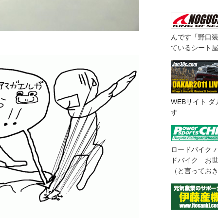
んです「野口
ているシート
WEBサイト
ダ
す
ロードバイク
ドバイク お
（と言ってお