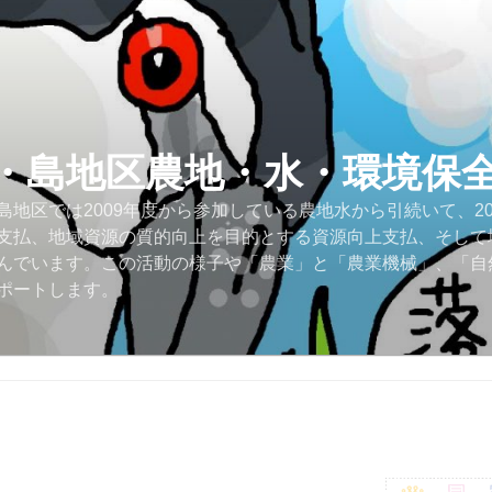
・島地区農地・水・環境保
地区では2009年度から参加している農地水から引続いて、2
支払、地域資源の質的向上を目的とする資源向上支払、そして
んでいます。この活動の様子や「農業」と「農業機械」、「自
ポートします。