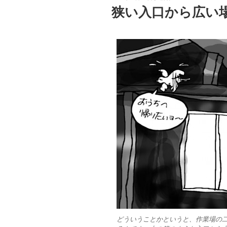
稿
狭い入口から広い
日:
どういうことかというと、作業場の