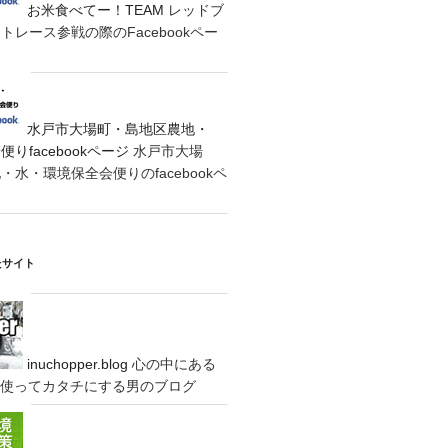
お米食べてー！TEAM
レッドブ
レース参戦の際のFacebookペー
水戸市大場町・島地区農地・
りfacebookページ
水戸市大場
水・環境保全会便りのfacebookペ
たサイト
inuchopper.blog
心の中にある
eyを使ってカタチにする男のブログ