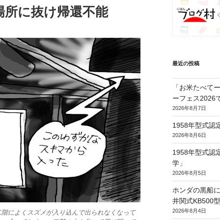
場所に抜け帰還不能
最近の投稿
「お米たべてー
ーフェス202
2026年8月7日
1958年型式
2026年8月6日
1958年型式
学」
2026年8月5日
ホンダの黒船に
井関式KB50
2026年8月4日
二階によくスズメが入り込んで出られなくなって