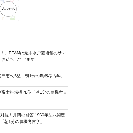
！」TEAMは週末水戸芸術館のサマ
6でお待ちしています
認定三恵式S型「朝1分の農機考古学」
認定富士耕耘機PL型「朝1分の農機考古
対抗！井関の回答 1960年型式認定
0型「朝1分の農機考古学」