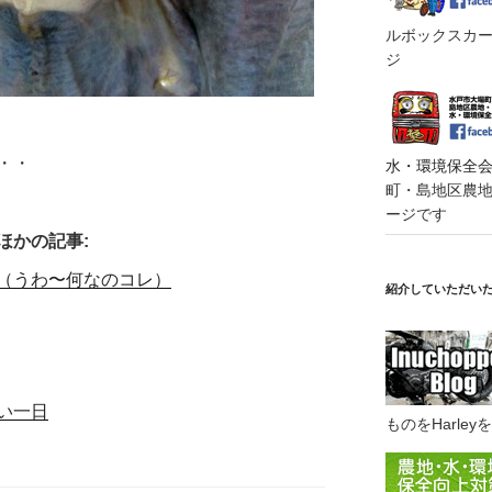
ルボックスカート
ジ
・・
水・環境保全会便
町・島地区農地・
ージです
ほかの記事:
（うわ〜何なのコレ）
紹介していただい
い一日
ものをHarl