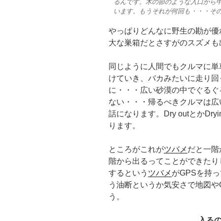
るんです。木の節のような入口から
います。もうそれが何回も・・・そ
やっぱりどんなに野生の勘が優
大な巣箱だとさすがのスズメも
同じように人間でもクルマに単
けていき、バカみたいに走り回
に・・・広い砂漠の中でぐるぐ
ない・・・帰るべきクルマは広
話になります。Dry outとかDr
ります。
ところがこれが
ツバメ
だと一階
階から出るってことができたり
するという
ツバメ
がGPSを持
う油断というか気安さで地図や
う。
入る