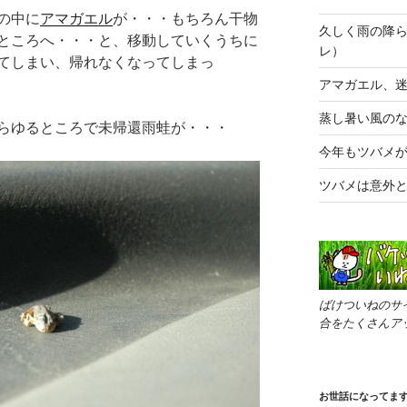
の中に
アマガエル
が・・・もちろん干物
久しく雨の降
ところへ・・・と、移動していくうちに
レ）
てしまい、帰れなくなってしまっ
アマガエル、
蒸し暑い風の
らゆるところで未帰還雨蛙が・・・
今年もツバメ
ツバメは意外
ばけついねのサ
合をたくさんア
お世話になってま