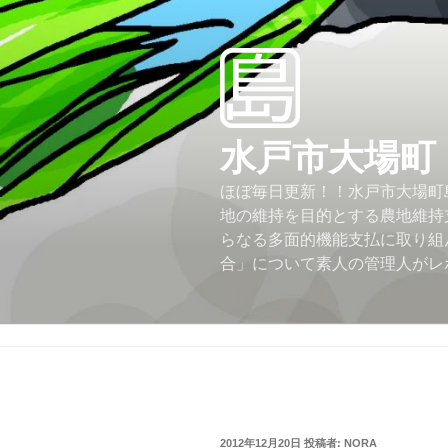
コ
ン
テ
ン
ツ
へ
水戸市大場町
ス
キ
ほぼ毎日更新！！水戸市大場町島
ッ
地の維持を目的とする農地維持
プ
らなる多面的機能支払に取り組
合」について素人の管理人がレ
投
2012年12月20日
投稿者:
NORA