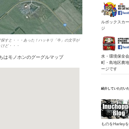
ルボックスカート
ジ
で探すと・・・あった！ハッキリ「牛」の文字が
うけど・・・
水・環境保全会便
っちはモノホンのグーグルマップ
町・島地区農地・
ージです
紹介していただい
ものをHarl