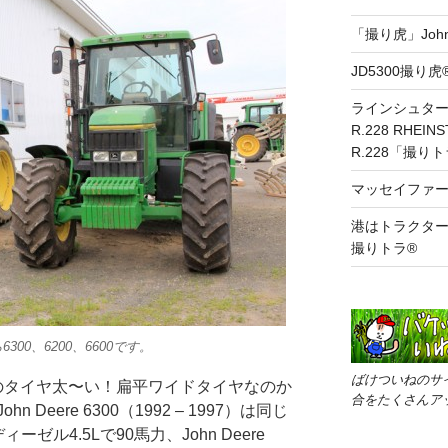
「撮り虎」John 
JD5300撮り
ラインシュター
R.228 RHEINS
R.228「撮り
マッセイファー
港はトラクターの交差
撮りトラ®
0、6200、6600です。
ばけついねのサ
0のタイヤ太〜い！扁平ワイドタイヤなのか
合をたくさんア
Deere 6300（1992 – 1997）は同じ
ル4.5Lで90馬力、John Deere