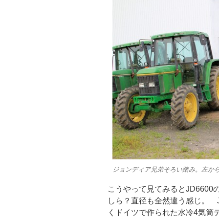
ジョンディア兄弟そろい踏み。左から630
こうやって見てみるとJD660
しら？直径も全然違う感じ。 John 
くドイツで作られた水冷4気筒ディーゼ