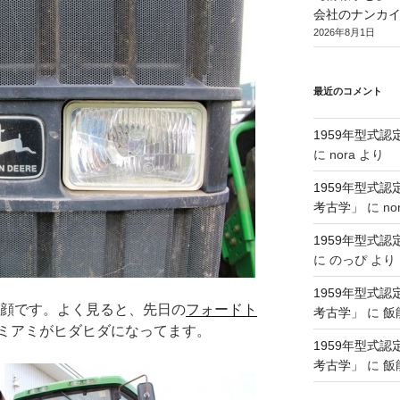
会社のナンカイ
2026年8月1日
最近のコメント
1959年型式
に
nora
より
1959年型式
考古学」
に
no
1959年型式
に
のっぴ
より
1959年型式
の顔です。よく見ると、先日の
フォードト
考古学」
に
飯
ミアミがヒダヒダになってます。
1959年型式
考古学」
に
飯