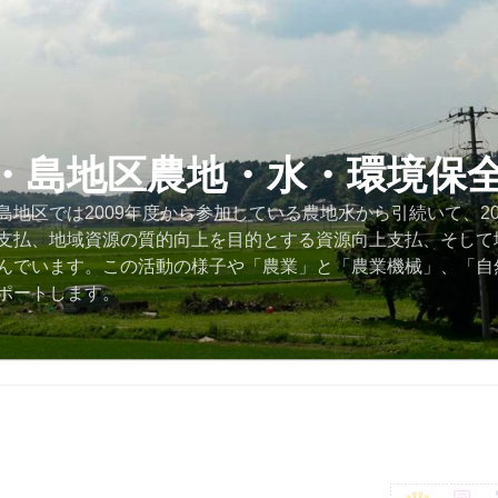
・島地区農地・水・環境保
地区では2009年度から参加している農地水から引続いて、2
支払、地域資源の質的向上を目的とする資源向上支払、そして
んでいます。この活動の様子や「農業」と「農業機械」、「自
ポートします。