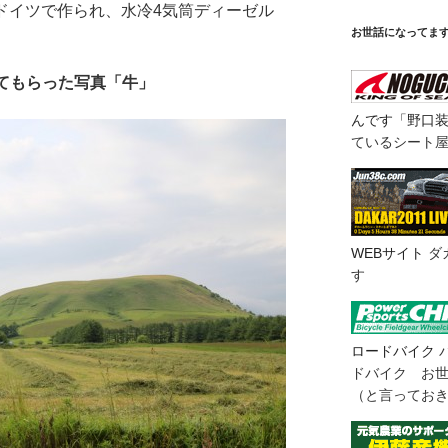
も同じくドイツで作られ、水冷4気筒ディーゼル
お世話になってま
てもらった写真「牛」
んです「野口
ているシート
WEBサイト
ダ
す
ロードバイク
ドバイク お
（と言ってお