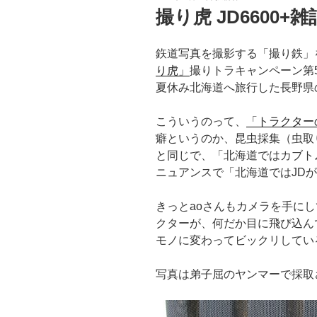
稿
撮り虎 JD6600+雑
日:
鉃道写真を撮影する「撮り鉄」
り虎」
撮りトラキャンペーン第
夏休み北海道へ旅行した長野県
こういうのって、
「トラクター
癖というのか、昆虫採集（虫取
と同じで、「北海道ではカブト
ニュアンスで「北海道ではJD
きっとaoさんもカメラを手に
クターが、何だか目に飛び込ん
モノに変わってビックリしてい
写真は弟子屈のヤンマーで採取