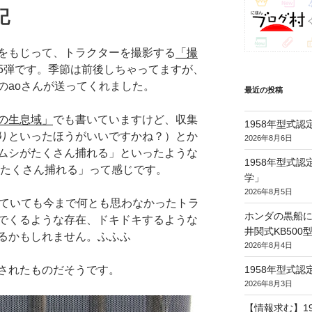
記
をもじって、トラクターを撮影する
「撮
5弾です。季節は前後しちゃってますが、
のaoさんが送ってくれました。
最近の投稿
の生息域」
でも書いていますけど、収集
1958年型式
りといったほうがいいですかね？）とか
2026年8月6日
ムシがたくさん捕れる」といったような
1958年型式
がたくさん捕れる」って感じです。
学」
2026年8月5日
していても今まで何とも思わなかったトラ
ホンダの黒船に
でくるような存在、ドキドキするような
井関式KB50
るかもしれません。ふふふ
2026年8月4日
1958年型式
されたものだそうです。
2026年8月3日
【情報求む】1