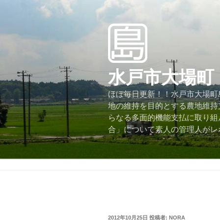
コ
ン
テ
ン
ツ
へ
水戸市大場町
ス
キ
ほぼ毎日更新！！水戸市大場町島
ッ
地の維持を目的とする農地維持
プ
らなる多面的機能支払に取り組
合」について素人の管理人がレ
投
2012年10月25日
投稿者:
NORA