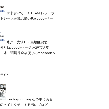
お米食べてー！TEAM
レッドブ
レース参戦の際のFacebookペー
水戸市大場町・島地区農地・
りfacebookページ
水戸市大場
水・環境保全会便りのfacebookペ
たサイト
inuchopper.blog
心の中にある
eyを使ってカタチにする男のブログ