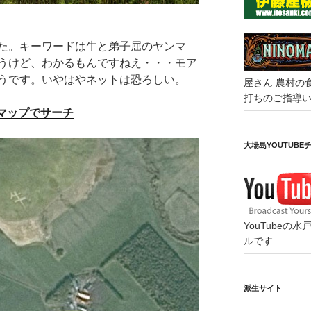
！
た。キーワードは牛と弟子屈のヤンマ
うけど、わかるもんですねえ・・・モア
うです。いやはやネットは恐ろしい。
屋さん
農村の
打ちのご指導
マップでサーチ
大場島YOUTUBE
YouTube
ルです
派生サイト