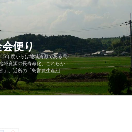
全会便り
015年度からは地域資源である農
地域資源の長寿命化、これらか
然」、近所の「島営農生産組