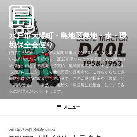
コ
ン
テ
ン
ツ
水戸市大場町・島地区農地・水・環
へ
境保全会便り
ス
ほぼ毎日更新！！水戸市大場町島地区では2009年度から参加して
キ
いる農地水から引続いて、2015年度からは地域資源である農地の
ッ
維持を目的とする農地維持支払、地域資源の質的向上を目的とす
プ
る資源向上支払、そして地域資源の長寿命化、これらからなる多
面的機能支払に取り組んでいます。この活動の様子や「農業」と
「農業機械」、「自然」、近所の「島営農生産組合」について素
人の管理人がレポートします。
メニュー
投
2011年6月29日
投稿者:
NORA
稿