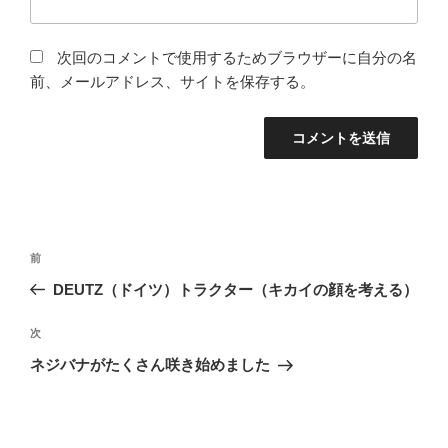
次回のコメントで使用するためブラウザーに自分の名
前、メールアドレス、サイトを保存する。
投
前
前
稿
の
DEUTZ（ドイツ）トラクター（キカイの顔を考える）
ナ
投
ビ
稿
次
次
ゲ
の
ネジバナがたくさん咲き始めました
投
ー
稿
シ
ョ