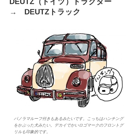
DEUTZ（ドイツ）トラクター
日:
→ DEUTZトラック
パノラマルーフ付きもあるみたいです。こっちはハンチング
をかぶった犬みたい。デカイでかいロゴマークのフロントグ
リルも印象的です。