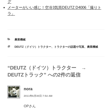
グ
メーターがいい感じ！空冷3気筒DEUTZ D4006「撮りト
ラ」
カ
農業機械
テ
タ
DEUTZ（ドイツ）トラクター
、
トラクターの話題や写真
、
農業機械
ゴ
グ
リ
ー
“DEUTZ（ドイツ）トラクター →
DEUTZトラック” への2件の返信
nora
2011年6月30日 7:54 AM
OPさん