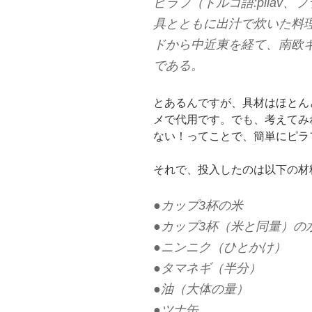
ピラフ（トルコ語:pilav、フ
具とともに出汁で炊いた料
ドから中近東を経て、南欧
である。
とあるんですが、具材はほとん
メで代用です。でも、考えてみ
ない！ってことで、簡単にピラ
それで、投入したのは以下の材
●カップ3杯の米
●カップ3杯（米と同量）の
●ニンニク（ひとかけ）
●タマネギ（半分）
●油（大体の量）
●ツナ缶