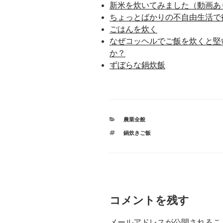
新米を炊いてみました（動画あ
ちょっとばかりの不自由生活で
ごはんを炊く
なぜコッヘルでご飯を炊くと堅
か？
ずぼらな鍋炊飯
カ
農業全般
テ
タ
鍋炊きご飯
ゴ
グ
リ
ー
コメントを残す
メールアドレスが公開されるこ