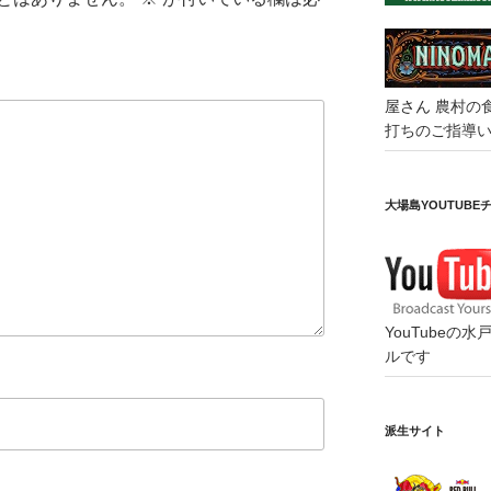
屋さん
農村の
打ちのご指導
大場島YOUTUBE
YouTube
ルです
派生サイト