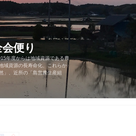
全会便り
015年度からは地域資源である農
地域資源の長寿命化、これらか
然」、近所の「島営農生産組