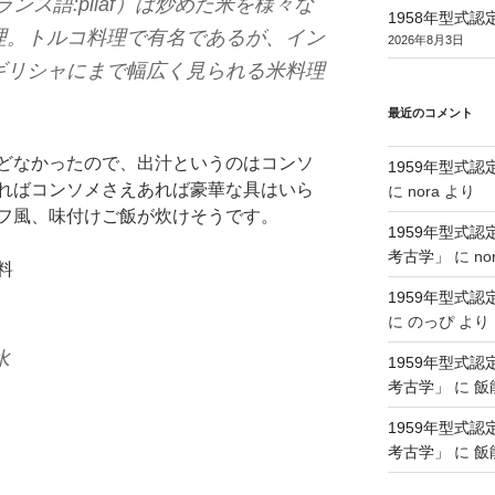
ランス語:pilaf）は炒めた米を様々な
1958年型式
理。トルコ料理で有名であるが、イン
2026年8月3日
ギリシャにまで幅広く見られる米料理
最近のコメント
どなかったので、出汁というのはコンソ
1959年型式
ればコンソメさえあれば豪華な具はいら
に
nora
より
フ風、味付けご飯が炊けそうです。
1959年型式
考古学」
に
no
料
1959年型式
に
のっぴ
より
水
1959年型式
考古学」
に
飯
1959年型式
考古学」
に
飯