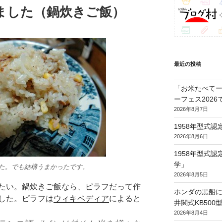
ました（鍋炊きご飯）
最近の投稿
「お米たべてー
ーフェス202
2026年8月7日
1958年型式
2026年8月6日
1958年型式
学」
た。でも結構うまかったです。
2026年8月5日
たい。鍋炊きご飯なら、ピラフだって作
ホンダの黒船に
した。ピラフは
ウィキペディア
によると
井関式KB50
2026年8月4日