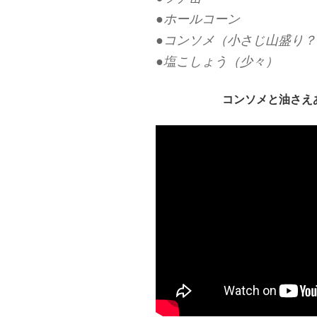
●ホールコーン
●コンソメ（小さじ山盛り？
●塩こしょう（少々）
コンソメと油さえ