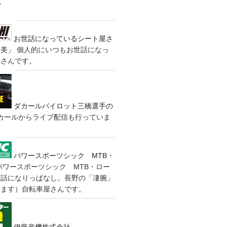
す
お世話になっているシート屋さ
装美」
個人的にいつもお世話になっ
屋さんです。
ダカールパイロット三橋選手の
カールからライブ配信も行っていま
パワースポーツシック MTB・
パワースポーツシック MTB・ロー
世話になりっぱなし。長野の「凄腕」
きます）自転車屋さんです。
伊藤産機株式会社