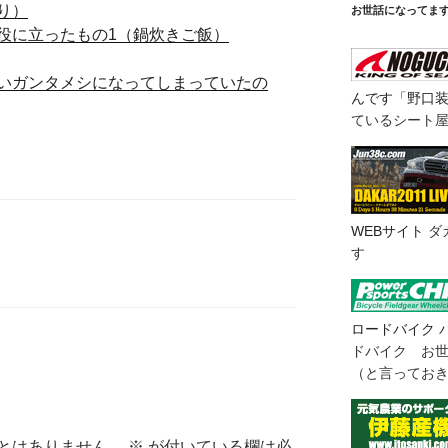
り）
お世話になってま
役に立ったもの1（鍋炊きご飯）
いガンタメシになってしまっていたの
んです「野口
ているシート
WEBサイト
ダ
す
ロードバイク
ドバイク お
（と言ってお
とはありません。
※
が付いている欄は必