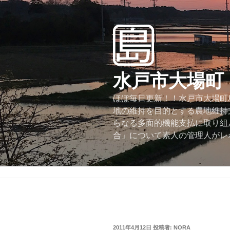
コ
ン
テ
ン
ツ
へ
水戸市大場町
ス
キ
ほぼ毎日更新！！水戸市大場町島
ッ
地の維持を目的とする農地維持
プ
らなる多面的機能支払に取り組
合」について素人の管理人がレ
投
2011年4月12日
投稿者:
NORA