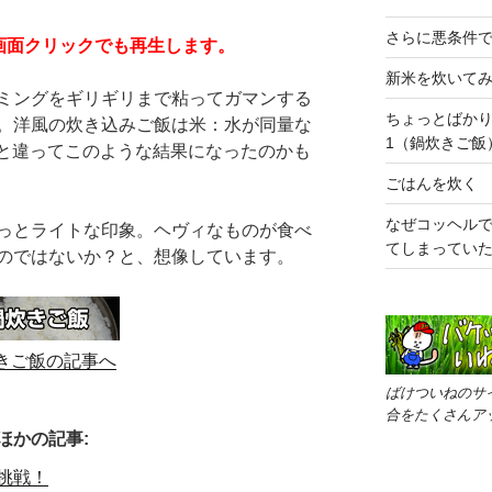
さらに悪条件
）画面クリックでも再生します。
新米を炊いて
ミングをギリギリまで粘ってガマンする
ちょっとばか
。洋風の炊き込みご飯は米：水が同量な
1（鍋炊きご飯
飯と違ってこのような結果になったのかも
ごはんを炊く
なぜコッヘル
っとライトな印象。ヘヴィなものが食べ
てしまってい
のではないか？と、想像しています。
きご飯の記事へ
ばけついねのサ
合をたくさんア
ほかの記事:
挑戦！