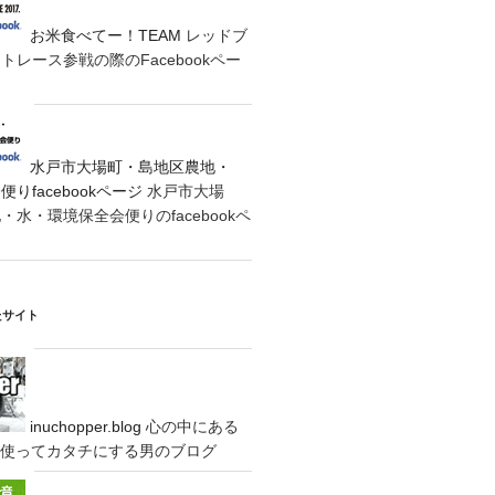
お米食べてー！TEAM
レッドブ
レース参戦の際のFacebookペー
水戸市大場町・島地区農地・
りfacebookページ
水戸市大場
水・環境保全会便りのfacebookペ
たサイト
inuchopper.blog
心の中にある
eyを使ってカタチにする男のブログ