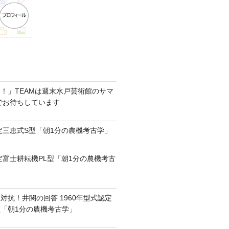
！」TEAMは週末水戸芸術館のサマ
6でお待ちしています
認定三恵式S型「朝1分の農機考古学」
認定富士耕耘機PL型「朝1分の農機考古
対抗！井関の回答 1960年型式認定
0型「朝1分の農機考古学」