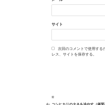
サイト
次回のコメントで使用する
レス、サイトを保存する。
投
前
前
稿
の
コシヒカリのタネを冷やす（催芽