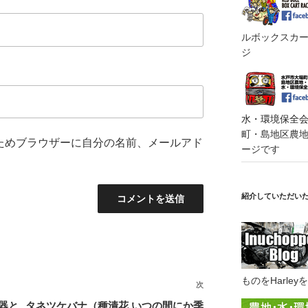
ルボックスカート
ジ
水・環境保全会便
町・島地区農地・
ためブラウザーに自分の名前、メールアド
ージです
紹介していただい
ものをHarl
次
次
の
器と
タネツケバナ（種漬花 いつの間にか季