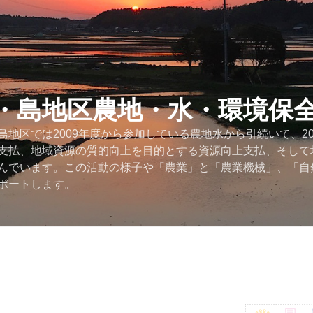
・島地区農地・水・環境保
地区では2009年度から参加している農地水から引続いて、2
支払、地域資源の質的向上を目的とする資源向上支払、そして
んでいます。この活動の様子や「農業」と「農業機械」、「自
ポートします。