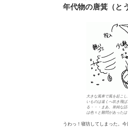
稿
年代物の唐箕（と
日:
大きな風車で風を起こし
いものは遠くへ吹き飛ば
る・・・まあ、単純な話
は色々と難問があったは
うわっ！寝坊してしまった。今