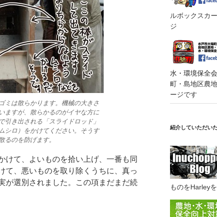
ルボックスカート
ジ
水・環境保全会便
町・島地区農地・
ージです
ゴミは散らかります。機械の大きさ
いますが、散らかるのがイヤな方に
で引き出される「スライドロッド」
紹介していただい
ムシロ）をかけてください。そうす
散るのを防げます。
かけて、よいものを拾い上げ、一番も同
けて、悪いものを取り除くうちに、真っ
実が選別されました。この項まだまだ続
ものをHarl