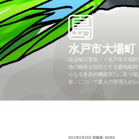
コ
ン
テ
ン
ツ
へ
水戸市大場町
ス
キ
ほぼ毎日更新！！水戸市大場町島
ッ
地の維持を目的とする農地維持
プ
らなる多面的機能支払に取り組
合」について素人の管理人がレ
投
2011年2月23日
投稿者:
NORA