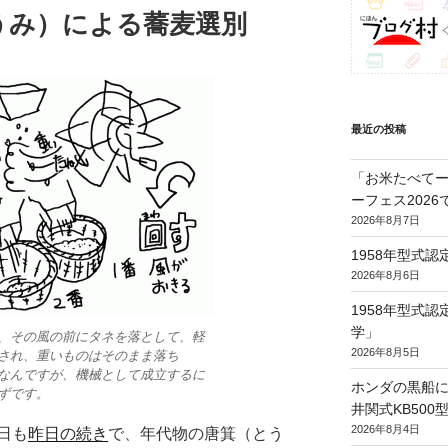
うみ）による蕎麦選別
最近の投稿
「お米たべてー
ーフェス202
2026年8月7日
1958年型式
2026年8月6日
1958年型式
学」
、その風の前にタネを落として、軽
2026年8月5日
され、重いものはそのまま落ち
なんですが、機械として成立するに
ホンダの黒船に
ずです。
井関式KB50
2026年8月4日
日も
昨日の続き
で、年代物の唐箕（とう