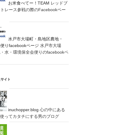
お米食べてー！TEAM
レッドブ
レース参戦の際のFacebookペー
水戸市大場町・島地区農地・
りfacebookページ
水戸市大場
水・環境保全会便りのfacebookペ
たサイト
inuchopper.blog
心の中にある
eyを使ってカタチにする男のブログ