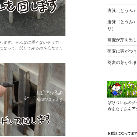
唐箕（とうみ
唐箕（とうみ
り）
蕎麦が芽を出
します。そんなに重くないそうで
になって、試してみるのを忘れてし
蕎麦に実がつ
蕎麦の芽が出ま
ばけついねのサ
合をたくさんア
お世話になってま