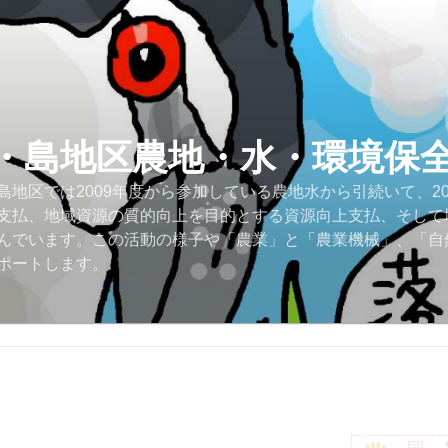
・島地区農地・水・環境保
地区では2009年度から参加している農地水から引続いて、2
支払、地域資源の質的向上を目的とする資源向上支払、そして
んでいます。この活動の様子や「農業」と「農業機械」、「自
ポートします。