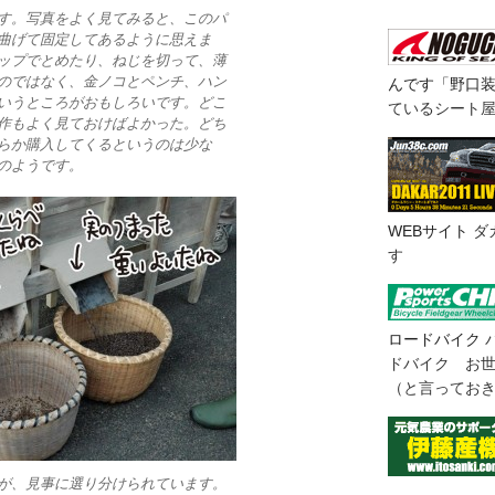
す。写真をよく見てみると、このパ
曲げて固定してあるように思えま
ップでとめたり、ねじを切って、薄
のではなく、金ノコとペンチ、ハン
んです「野口
いうところがおもしろいです。どこ
ているシート
作もよく見ておけばよかった。どち
らか購入してくるというのは少な
のようです。
WEBサイト
ダ
す
ロードバイク
ドバイク お
（と言ってお
が、見事に選り分けられています。