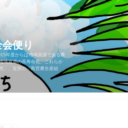
全会便り
015年度からは地域資源である農
地域資源の長寿命化、これらか
然」、近所の「島営農生産組