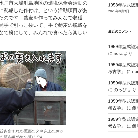
水戸市大場町島地区の環境保全会活動の
1958年型式
に配慮した作付け」という活動項目があ
2026年8月3日
たのです。蕎麦を作って
みんなで収穫
局手で引っこ抜いて、手で蕎麦の脱穀を
最近のコメント
なで粉にして、みんなで食べたら楽しい
1959年型式
に
nora
より
1959年型式
考古学」
に
no
1959年型式
に
のっぴ
より
1959年型式
考古学」
に
飯
1959年型式
考古学」
に
飯
殻も含まれた蕎麦のタネを上のホッ
の籠も年代物な感じです。