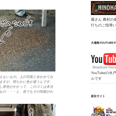
屋さん
農村の
打ちのご指導
大場島YOUTUBE
YouTube
えないもの。上の写真と合わせてみ
ルです
ますが、明らかに色が違うんです。
し茶色がかかって、このゴミは本当
もの・・・と、色でもその性能がわ
派生サイト