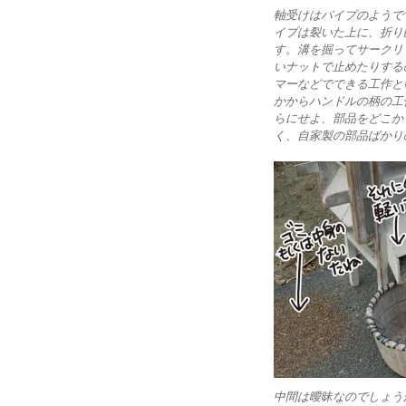
軸受けはパイプのようで
イプは裂いた上に、折り
す。溝を掘ってサークリ
いナットで止めたりする
マーなどでできる工作と
かからハンドルの柄の工
らにせよ、部品をどこか
く、自家製の部品ばかり
中間は曖昧なのでしょう