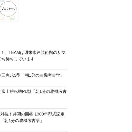
！」TEAMは週末水戸芸術館のサマ
6でお待ちしています
認定三恵式S型「朝1分の農機考古学」
認定富士耕耘機PL型「朝1分の農機考古
対抗！井関の回答 1960年型式認定
0型「朝1分の農機考古学」