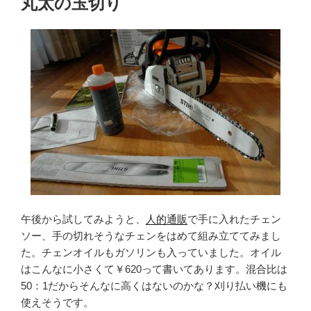
丸太の玉切り
日:
午後から試してみようと、
人的通販
で手に入れたチェン
ソー、手の切れそうなチェンをはめて組み立ててみまし
た。チェンオイルもガソリンも入っていました。オイル
はこんなに小さくて￥620って書いてあります。混合比は
50：1だからそんなに高くはないのかな？刈り払い機にも
使えそうです。