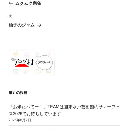
の
ムクムク寒雀
ナ
投
ビ
稿
次
次
ゲ
の
柚子のジャム
投
ー
稿
シ
ョ
ン
最近の投稿
「お米たべてー！」TEAMは週末水戸芸術館のサマーフェ
ス2026でお待ちしています
2026年8月7日