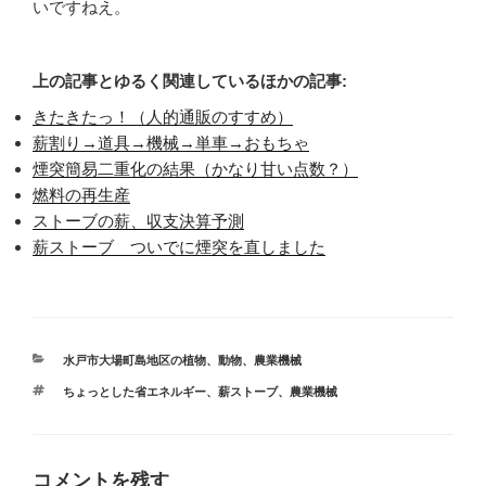
いですねえ。
上の記事とゆるく関連しているほかの記事:
きたきたっ！（人的通販のすすめ）
薪割り→道具→機械→単車→おもちゃ
煙突簡易二重化の結果（かなり甘い点数？）
燃料の再生産
ストーブの薪、収支決算予測
薪ストーブ ついでに煙突を直しました
カ
水戸市大場町島地区の植物、動物
、
農業機械
テ
タ
ちょっとした省エネルギー
、
薪ストーブ
、
農業機械
ゴ
グ
リ
ー
コメントを残す