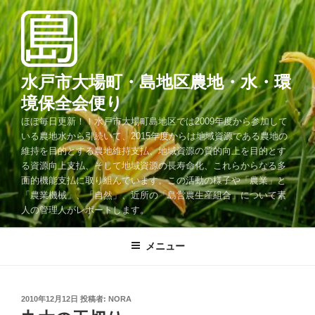
コ
ン
テ
ン
ツ
水戸市大場町・島地区農地・水・環
へ
境保全会便り
ス
ほぼ毎日更新！！水戸市大場町島地区では2009年度から参加して
キ
いる農地水から引続いて、2015年度からは地域資源である農地の
ッ
維持を目的とする農地維持支払、地域資源の質的向上を目的とす
プ
る資源向上支払、そして地域資源の長寿命化、これらからなる多
面的機能支払に取り組んでいます。この活動の様子や「農業」と
「農業機械」、「自然」、近所の「島営農生産組合」について素
人の管理人がレポートします。
メニュー
投
2010年12月12日
投稿者:
NORA
稿