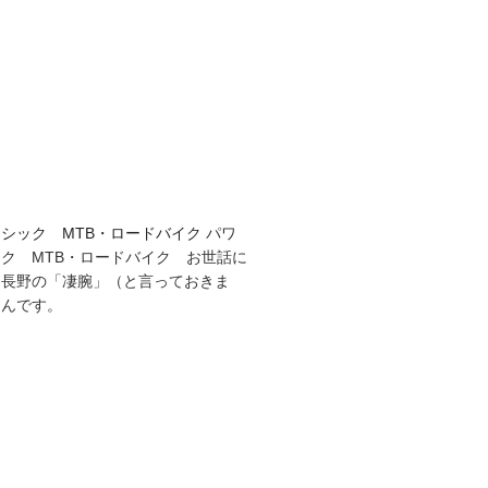
長年お世話になっているおそば
食文化の伝承・交流会で長年ご蕎麦
いただいています。
チャンネル
大場島YouTubeチャンネル
の水戸市大場町農地水環境保全会チャンネ