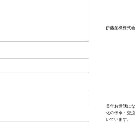
ルボックスカート
ジ
水・環境保全会便
町・島地区農地・
ージです
紹介していただい
ものをHarl