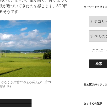
続いていますが、空が高く、青くなって
が近づいてきたのを感じます。8/20日
キーワードも使え
るそうです。
 心なしか黄色にみえる田んぼ 空の
島地区以外もアリG
替えです
おすすめの記事