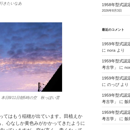
行きたいなあ
1958年型式
2026年8月3日
最近のコメント
1959年型式
に
nora
より
1959年型式
考古学」
に
no
1959年型式
に
のっぴ
より
1959年型式
本日8/11日朝5時の空 秋っぽい雲
考古学」
に
飯
1959年型式
ってはもう稲穂が出ています。田植えか
考古学」
に
飯
も、心なしか黄色みがかかってきたように