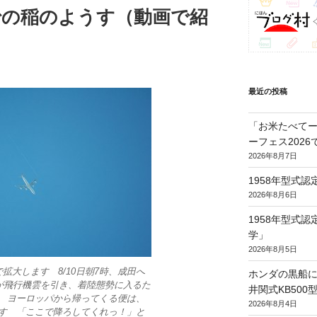
日までの稲のようす（動画で紹
最近の投稿
「お米たべてー
ーフェス202
2026年8月7日
1958年型式
2026年8月6日
1958年型式
学」
2026年8月5日
拡大します 8/10日朝7時、成田へ
ホンダの黒船に
7が飛行機雲を引き、着陸態勢に入るた
井関式KB50
 ヨーロッパから帰ってくる便は、
2026年8月4日
す 「ここで降ろしてくれっ！」と