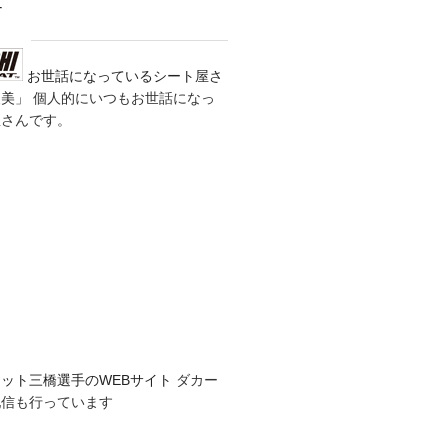
す
お世話になっているシート屋さ
装美」
個人的にいつもお世話になっ
屋さんです。
ダカールパイロット三橋選手の
カールからライブ配信も行っていま
パワースポーツシック MTB・
パワースポーツシック MTB・ロー
世話になりっぱなし。長野の「凄腕」
きます）自転車屋さんです。
伊藤産機株式会社