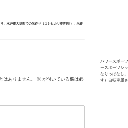
作り
、
水戸市大場町での米作り（コシヒカリ/飼料稲）
、
米作
屋さん
農村の
打ちのご指導
大場島YOUTUBE
とはありません。
※
が付いている欄は必
YouTube
ルです
派生サイト