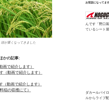
お世話になってま
んです「野口
ているシート
 頭が重くなってきました
WEBサイト
ダ
ほかの記事:
す
動画で紹介します）
うす（動画で紹介します）
ロードバイク
す（動画で紹介します）
ドバイク お
飼料稲の収穫にて）
（と言ってお