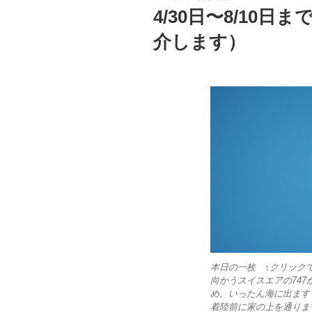
稿
4/30日〜8/10
日:
介します）
本日の一枚 ↑クリックで
向かうスイスエアの74
め、いったん海に出ます
着陸前に家の上を通りま