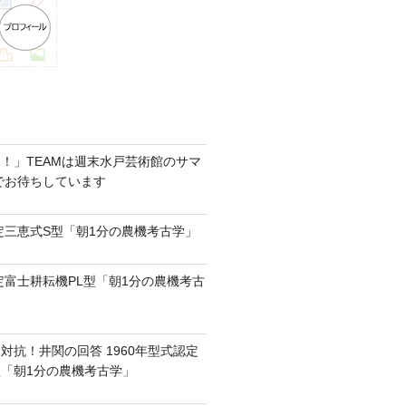
！」TEAMは週末水戸芸術館のサマ
6でお待ちしています
認定三恵式S型「朝1分の農機考古学」
認定富士耕耘機PL型「朝1分の農機考古
対抗！井関の回答 1960年型式認定
0型「朝1分の農機考古学」