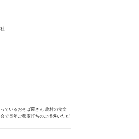
お米食べてー！TEAM
レッドブ
レース参戦の際のFacebookペー
水戸市大場町・島地区農地・
りfacebookページ
水戸市大場
水・環境保全会便りのfacebookペ
たサイト
inuchopper.blog
心の中にある
eyを使ってカタチにする男のブログ