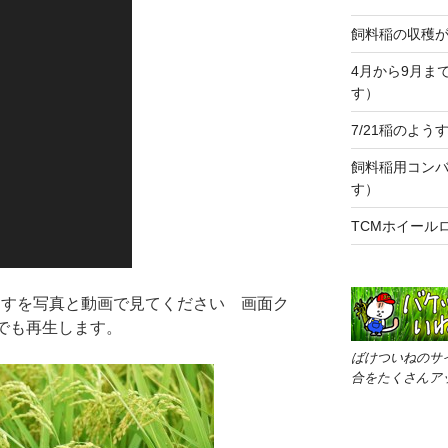
飼料稲の収穫
4月から9月ま
す）
7/21稲のよう
飼料稲用コン
す）
TCMホイール
のようすを写真と動画で見てください 画面ク
でも再生します。
ばけついねのサ
合をたくさんア