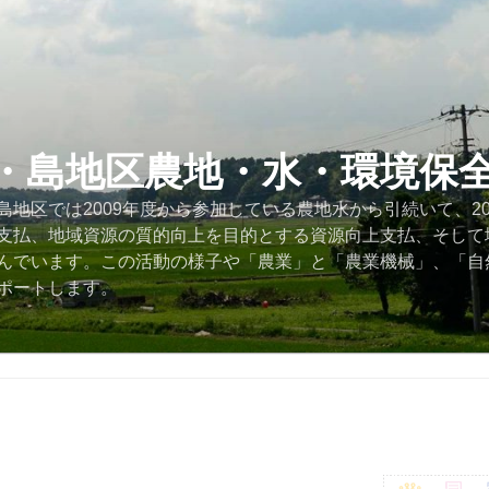
・島地区農地・水・環境保
地区では2009年度から参加している農地水から引続いて、2
支払、地域資源の質的向上を目的とする資源向上支払、そして
んでいます。この活動の様子や「農業」と「農業機械」、「自
ポートします。