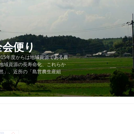
全会便り
015年度からは地域資源である農
地域資源の長寿命化、これらか
然」、近所の「島営農生産組