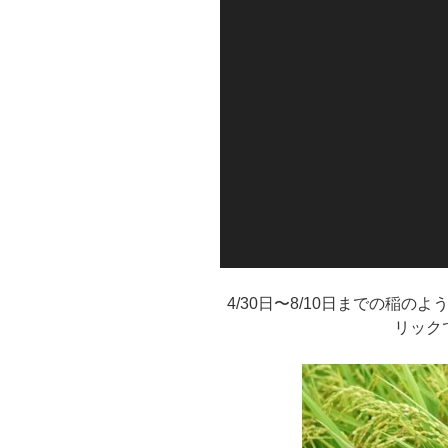
画
プ
レ
ー
ヤ
ー
4/30日〜8/10日までの稲
リック