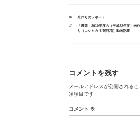
カ
米作りのレポート
テ
タ
「農業」2010年度の（平成22年度）米
ゴ
グ
り（コシヒカリ/飼料稲）動画記事
リ
ー
コメントを残す
メールアドレスが公開されるこ
須項目です
コメント
※