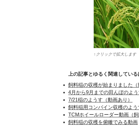
↑クリックで拡大します
上の記事とゆるく関連している
飼料稲の収穫が始まりました（
4月から9月までの田んぼのよ
7/21稲のようす（動画あり）
飼料稲用コンバイン収穫のよう
TCMホイールローダー動画（
飼料稲の収穫を俯瞰でみる動画