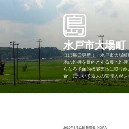
コ
ン
テ
ン
ツ
へ
水戸市大場町
ス
キ
ほぼ毎日更新！！水戸市大場町島
ッ
地の維持を目的とする農地維持
プ
らなる多面的機能支払に取り組
合」について素人の管理人がレ
投
2010年8月11日
投稿者:
NORA