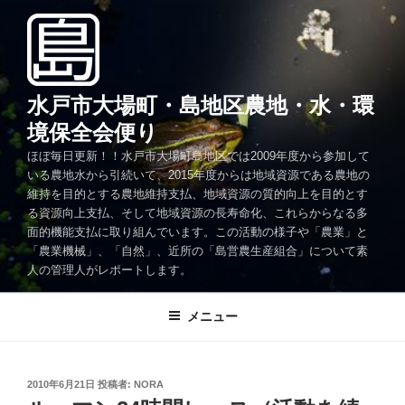
コ
ン
テ
ン
ツ
水戸市大場町・島地区農地・水・環
へ
境保全会便り
ス
ほぼ毎日更新！！水戸市大場町島地区では2009年度から参加して
キ
いる農地水から引続いて、2015年度からは地域資源である農地の
ッ
維持を目的とする農地維持支払、地域資源の質的向上を目的とす
プ
る資源向上支払、そして地域資源の長寿命化、これらからなる多
面的機能支払に取り組んでいます。この活動の様子や「農業」と
「農業機械」、「自然」、近所の「島営農生産組合」について素
人の管理人がレポートします。
メニュー
投
2010年6月21日
投稿者:
NORA
稿