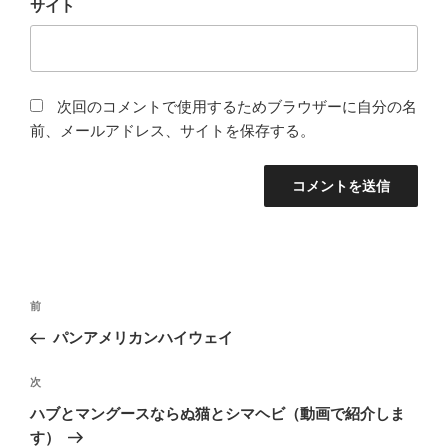
サイト
次回のコメントで使用するためブラウザーに自分の名
前、メールアドレス、サイトを保存する。
投
前
前
稿
の
パンアメリカンハイウェイ
ナ
投
ビ
稿
次
次
ゲ
の
ハブとマングースならぬ猫とシマヘビ（動画で紹介しま
投
ー
す）