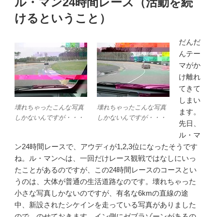
ル・マン24時間レース（活動を続
日:
けるということ）
だんだ
んテー
マがか
け離れ
てきて
しまい
壊れちゃったこんな写真
壊れちゃったこんな写真
ます。
しかないんですが・・・
しかないんですが・・・
先日、
ル・マ
ン24時間レースで、アウディが1,2,3位になったそうです
ね。ル・マンへは、一回だけレース観戦ではなしにいっ
たことがあるのですが、この24時間レースのコースとい
うのは、大体が普通の生活道路なのです。壊れちゃった
小さな写真しかないのですが、有名な6kmの直線の途
中、新設されたシケインを走っている写真がありました
ので、のせておきます。イン側にゼブラゾーンがあるの