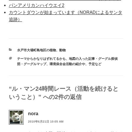
パンアメリカンハイウエイ2
カウントダウンが始まっています（NORADによるサンタ
追跡）
カ
水戸市大場町島地区の植物、動物
テ
タ
テーマからかなりはずれてるかも
、
地図の入った記事・グーグル探偵
ゴ
グ
団・グーグルマップ
、
環境保全会活動の紹介や、予定など
リ
ー
“ル・マン24時間レース（活動を続けると
いうこと）” への2件の返信
nora
2010年6月21日 10:05 AM