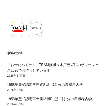
稿
シ
ョ
ン
最近の投稿
「お米たべてー！」TEAMは週末水戸芸術館のサマーフェ
ス2026でお待ちしています
2026年8月7日
1958年型式認定三恵式S型「朝1分の農機考古学」
2026年8月6日
1958年型式認定富士耕耘機PL型「朝1分の農機考古学」
2026年8月5日