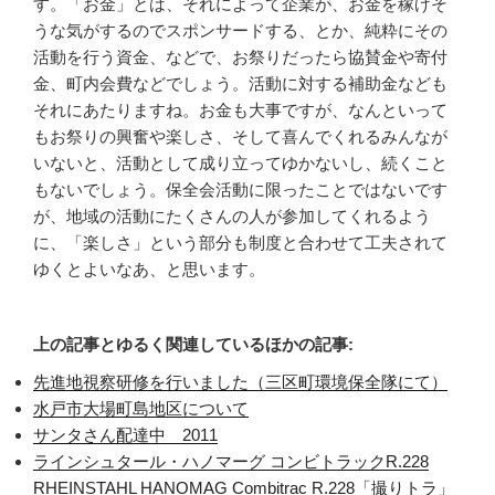
す。「お金」とは、それによって企業が、お金を稼げそ
うな気がするのでスポンサードする、とか、純粋にその
活動を行う資金、などで、お祭りだったら協賛金や寄付
金、町内会費などでしょう。活動に対する補助金なども
それにあたりますね。お金も大事ですが、なんといって
もお祭りの興奮や楽しさ、そして喜んでくれるみんなが
いないと、活動として成り立ってゆかないし、続くこと
もないでしょう。保全会活動に限ったことではないです
が、地域の活動にたくさんの人が参加してくれるよう
に、「楽しさ」という部分も制度と合わせて工夫されて
ゆくとよいなあ、と思います。
上の記事とゆるく関連しているほかの記事:
先進地視察研修を行いました（三区町環境保全隊にて）
水戸市大場町島地区について
サンタさん配達中 2011
ラインシュタール・ハノマーグ コンビトラックR.228
RHEINSTAHL HANOMAG Combitrac R.228「撮りトラ」