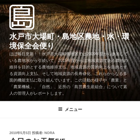
コ
ン
テ
ン
ツ
水戸市大場町・島地区農地・水・環
へ
境保全会便り
ス
ほぼ毎日更新！！水戸市大場町島地区では2009年度から参加して
キ
いる農地水から引続いて、2015年度からは地域資源である農地の
ッ
維持を目的とする農地維持支払、地域資源の質的向上を目的とす
プ
る資源向上支払、そして地域資源の長寿命化、これらからなる多
面的機能支払に取り組んでいます。この活動の様子や「農業」と
「農業機械」、「自然」、近所の「島営農生産組合」について素
人の管理人がレポートします。
メニュー
投
2010年5月5日
投稿者:
NORA
稿