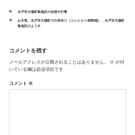
カ
水戸市大場町島地区の自然や行事
テ
タ
お天気
、
水戸市大場町での米作り（コシヒカリ/飼料稲）
、
水戸市大場町
ゴ
グ
島地区のようす
リ
ー
コメントを残す
メールアドレスが公開されることはありません。
※
が付
いている欄は必須項目です
コメント
※