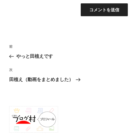
投
前
前
稿
の
やっと田植えです
ナ
投
ビ
稿
次
次
ゲ
の
田植え（動画をまとめました）
投
ー
稿
シ
ョ
ン