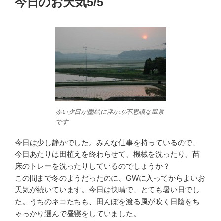
今日のお天気5/5
日:
赤い夕日が墨絵に浮かぶ不思議な風景
です
今日は少し静かでした。みんな仕事を持っているので、
今日あたりは田植えを終わらせて、機械を洗ったり、苗
床のトレーを洗ったりしているのでしょうか？
この間まで冬のようだったのに、GWに入ってからよいお
天気が続いています。今日は快晴で、とても暑い日でし
た。うちのネコたちも、田んぼを渡る風が吹く日陰をち
ゃっかり選んで昼寝をしていました。